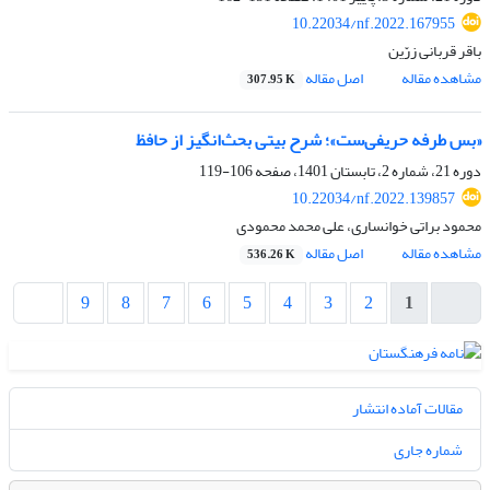
10.22034/nf.2022.167955
باقر قربانی زرّین
مشاهده مقاله
اصل مقاله
307.95 K
«بس طرفه‌ حریفی‌ست»؛ شرح بیتی بحث‌انگیز از حافظ
دوره 21، شماره 2، تابستان 1401، صفحه
106-119
10.22034/nf.2022.139857
محمود براتی خوانساری، علی محمد محمودی
مشاهده مقاله
اصل مقاله
536.26 K
9
8
7
6
5
4
3
2
1
مقالات آماده انتشار
شماره جاری