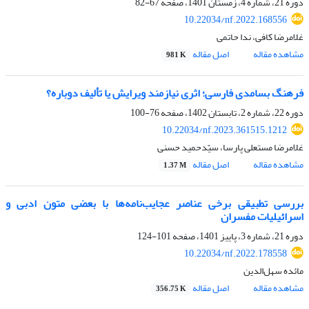
دوره 21، شماره 4، زمستان 1401، صفحه
67-82
10.22034/nf.2022.168556
غلامرضا کافی، ندا حاتمی
مشاهده مقاله
اصل مقاله
981 K
فرهنگ بسامدی فارسی؛ اثری نیازمند ویرایش یا تألیف دوباره؟
دوره 22، شماره 2، تابستان 1402، صفحه
76-100
10.22034/nf.2023.361515.1212
غلامرضا مستعلی پارسا، سیّدحمید حسنی
مشاهده مقاله
اصل مقاله
1.37 M
بررسی تطبیقی برخی عناصر عجایب‌نامه‌ها با بعضی متون ادبی و
اسرائیلیات مفسران
دوره 21، شماره 3، پاییز 1401، صفحه
101-124
10.22034/nf.2022.178558
مائده سهل‌الدین
مشاهده مقاله
اصل مقاله
356.75 K