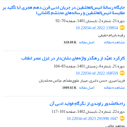
جایگاه رسالۀ انیس‌‌العاشقین در جریان ادبی قرن دهم هجری (با تأکید بر
مقایسۀ انیس‌‌العاشقین و رساله‌های محتشم کاشانی)
دوره 21، شماره 2، تابستان 1401، صفحه
70-92
10.22034/nf.2022.139854
رقیه بایرام حقیقی
مشاهده مقاله
اصل مقاله
618.09 K
کارکرد تعهِّد از رهگذر واژه‌های نشان‌دار در غزل عصر انقلاب
دوره 21، شماره 4، زمستان 1401، صفحه
83-104
10.22034/nf.2022.168559
فریبا مهری، حسن دلبری، مهیار علوی‌مقدّم، عبّاس محمّدیان
مشاهده مقاله
اصل مقاله
1009.65 K
راحةالصّدور راوندی از نگرگاهِ فواید ادبی آن
دوره 22، شماره 2، تابستان 1402، صفحه
101-117
10.22034/nf.2023.291998.1047
مجاهد غلامی