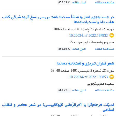
مشاهده مقاله
اصل مقاله
658.35 K
در جست‌وجوی اصل و منشأ سندبادنامه: بررسی نسخِ گروه شرقیِ کتاب
هفت دانا یا سندبادنامه‌ها
دوره 21، شماره 3، پاییز 1401، صفحه
71-100
10.22034/nf.2022.167932
سیروس شمیسا، خاویر هرناندث
مشاهده مقاله
اصل مقاله
599.19 K
شعر قطران تبریزی و لغت‌نامۀ دهخدا
دوره 21، شماره 2، تابستان 1401، صفحه
48-69
10.22034/nf.2022.139853
تهمینه عطایی کچویی
مشاهده مقاله
اصل مقاله
688.27 K
ادبیّات فرجام‌گرا یا آخرالزّمانی (آپوکالیپسی) در شعر معاصر و انقلاب
اسلامی