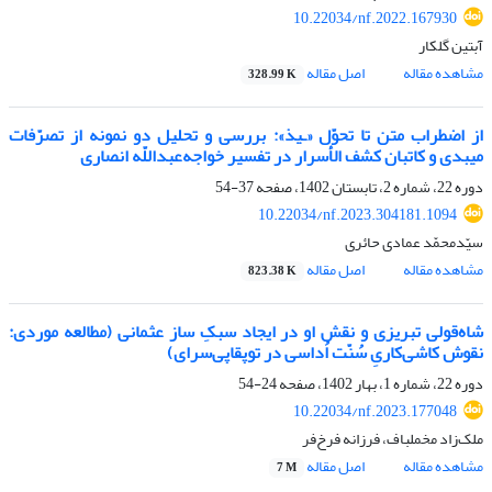
10.22034/nf.2022.167930
آبتین گلکار
مشاهده مقاله
اصل مقاله
328.99 K
از اضطراب متن تا تحوّل «ـیذ»: بررسی و تحلیل دو نمونه از تصرّفات
میبدی و کاتبان کشف الأسرار در تفسیر خواجه‌عبداللّه انصاری
دوره 22، شماره 2، تابستان 1402، صفحه
37-54
10.22034/nf.2023.304181.1094
سیّدمحمّد عمادی حائری
مشاهده مقاله
اصل مقاله
823.38 K
شاه‌قولی تبریزی و نقش او در ایجاد سبکِ ساز عثمانی (مطالعه موردی:
نقوش کاشی‏‏‌‌کاریِ سُنّت اُداسی در توپقاپی‏‌‌سرای)
دوره 22، شماره 1، بهار 1402، صفحه
24-54
10.22034/nf.2023.177048
ملک‌زاد مخملباف، فرزانه فرخ‌فر
مشاهده مقاله
اصل مقاله
7 M