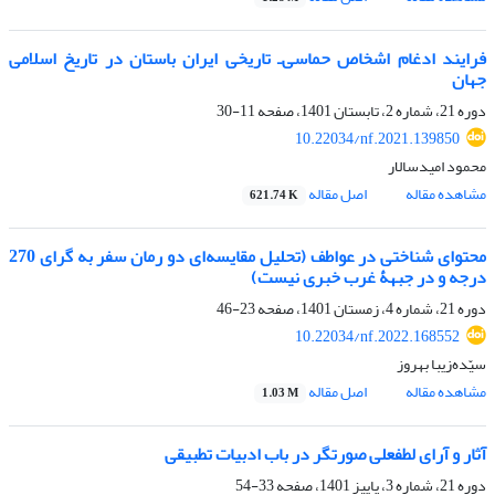
فرایند ادغام اشخاص حماسی‌ـ‌ تاریخی ایران باستان در تاریخ اسلامی
جهان
دوره 21، شماره 2، تابستان 1401، صفحه
11-30
10.22034/nf.2021.139850
محمود امیدسالار
مشاهده مقاله
اصل مقاله
621.74 K
محتوای شناختی در عواطف (تحلیل مقایسه‌ای دو رمان سفر به گرای 270
درجه و در جبهۀ غرب خبری نیست)
دوره 21، شماره 4، زمستان 1401، صفحه
23-46
10.22034/nf.2022.168552
سیّده‌زیبا بهروز
مشاهده مقاله
اصل مقاله
1.03 M
آثار و آرای لطفعلی صورتگر در باب ادبیات تطبیقی
دوره 21، شماره 3، پاییز 1401، صفحه
33-54