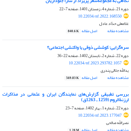
نگاهی به مجموعه‌شعر پریزاد از سارا جلوداریان
دوره 21، شماره 4، زمستان 1401، صفحه
7-22
10.22034/nf.2022.168550
غلامعلی حدّاد عادل
مشاهده مقاله
اصل مقاله
840.6 K
سره‌گرایی: کوششی ذوقی یا واکنشی اجتماعی؟
دوره 22، شماره 2، تابستان 1402، صفحه
22-36
10.22034/nf.2023.293782.1057
یداللّه جلالی پندری
مشاهده مقاله
اصل مقاله
569.83 K
بررسی تطبیقی گزارش‏‏‌‌های نمایندگان ایران و عثمانی در مذاکرات
ارزنة‏‏‌‌الروم (1259 ـ 1263ق)
دوره 22، شماره 1، بهار 1402، صفحه
7-23
10.22034/nf.2023.177047
نصراللّه صالحی
مشاهده مقاله
اصل مقاله
1.28 M