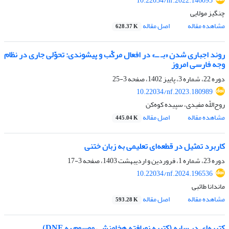
10.22034/nf.2022.146095
چنگیز مولایی
مشاهده مقاله
اصل مقاله
628.37 K
روند اجباری شدن «بـ ــ» در افعال مرکّب و پیشوندی: تحوّلی جاری در نظام
وجه فارسی امروز
دوره 22، شماره 3، پاییز 1402، صفحه
3-25
10.22034/nf.2023.180989
روح‌اللّه مفیدی، سپیده کوه‌کن
مشاهده مقاله
اصل مقاله
445.04 K
کاربرد تمثیل در قطعه‌ای تعلیمی به زبان ختنی
دوره 23، شماره 1، فروردین و اردیبهشت 1403، صفحه
3-17
10.22034/nf.2024.196536
ماندانا طائبی
مشاهده مقاله
اصل مقاله
593.28 K
کتیبه‌ای در سایه (کتیبه نویافته هخامنشی موسوم به DNF)