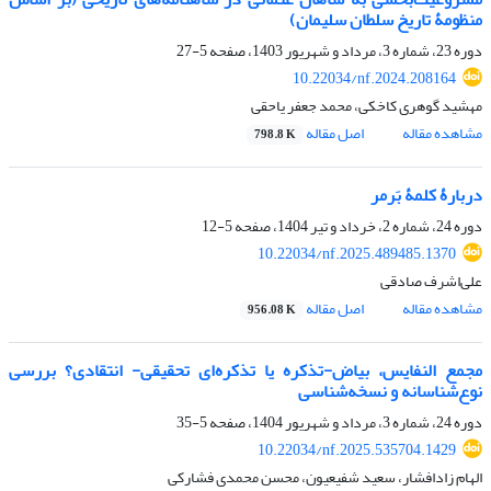
منظومۀ تاریخ سلطان سلیمان)
دوره 23، شماره 3، مرداد و شهریور 1403، صفحه
5-27
10.22034/nf.2024.208164
مهشید گوهری کاخکی، محمد جعفر یاحقی
مشاهده مقاله
اصل مقاله
798.8 K
دربارۀ کلمۀ بَرمر
دوره 24، شماره 2، خرداد و تیر 1404، صفحه
5-12
10.22034/nf.2025.489485.1370
علی‌اشرف صادقی
مشاهده مقاله
اصل مقاله
956.08 K
مجمع ‌النفایس، بیاض-تذکره‌‌ یا تذکره‌ای تحقیقی- انتقادی؟ بررسی
نوع‌شناسانه و نسخه‌شناسی
دوره 24، شماره 3، مرداد و شهریور 1404، صفحه
5-35
10.22034/nf.2025.535704.1429
الهام زادافشار، سعید شفیعیون، محسن محمدی فشارکی