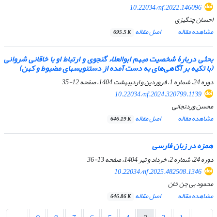
10.22034/nf.2022.146096
احسان چنگیزی
مشاهده مقاله
اصل مقاله
695.5 K
بحثی دربارۀ شخصیت مبهم ابوالعلاء گنجوی و ارتباط او با خاقانی شروانی
(با تکیه بر آگاهی‌های به‌ دست‌ آمده از دستنویسهای مضبوط و کهن)
دوره 24، شماره 1، فروردین و اردیبهشت 1404، صفحه
12-35
10.22034/nf.2024.320799.1139
محسن وردنجانی
مشاهده مقاله
اصل مقاله
646.19 K
همزه در زبان فارسی
دوره 24، شماره 2، خرداد و تیر 1404، صفحه
13-36
10.22034/nf.2025.482508.1346
محمود بی جن خان
مشاهده مقاله
اصل مقاله
646.86 K