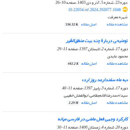
دوره 23، شماره 5، آذر و دی 1403، صفحه
10-26
10.22034/nf.2024.292077.1048
شهره معرفت
مشاهده مقاله
اصل مقاله
536.32 K
توضیحی دربارۀ چند بیت
منطق‌الطّیر
دوره 17، شماره 2، تابستان 1397، صفحه
11-29
محمود عابدی
مشاهده مقاله
اصل مقاله
442.2 K
«به ماه سفندارمد روز ارد»
دوره 17، شماره 3، پاییز 1397، صفحه
11-40
سید احمدرضا قائم‌مقامی، ابوالفضل خطیبی
مشاهده مقاله
اصل مقاله
2.29 M
کارکرد وجهی فعل ماضی در فارسی میانه
دوره 20، شماره 4، زمستان 1400، صفحه
11-30