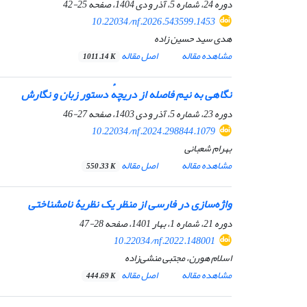
دوره 24، شماره 5، آذر و دی 1404، صفحه
25-42
10.22034/nf.2026.543599.1453
هدی سید حسین زاده
مشاهده مقاله
اصل مقاله
1011.14 K
نگاهی به نیم ‌فاصله از دریچهٔ دستور زبان و نگارش
دوره 23، شماره 5، آذر و دی 1403، صفحه
27-46
10.22034/nf.2024.298844.1079
بهرام شعبانی
مشاهده مقاله
اصل مقاله
550.33 K
واژه‏‌سازی در فارسی از منظر یک نظریۀ نام‏شناختی
دوره 21، شماره 1، بهار 1401، صفحه
28-47
10.22034/nf.2022.148001
اسلام هورن، مجتبی منشی‌زاده
مشاهده مقاله
اصل مقاله
444.69 K