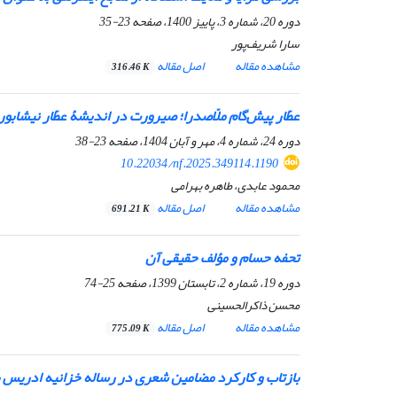
دوره 20، شماره 3، پاییز 1400، صفحه
23-35
سارا شریف‌پور
مشاهده مقاله
اصل مقاله
316.46 K
عطّار پیش‌گام ملّاصدرا؛ صیرورت در اندیشۀ عطّار نیشابو
دوره 24، شماره 4، مهر و آبان 1404، صفحه
23-38
10.22034/nf.2025.349114.1190
محمود عابدی، طاهره بهرامی
مشاهده مقاله
اصل مقاله
691.21 K
تحفه حسام
و مؤلف حقیقی آن
دوره 19، شماره 2، تابستان 1399، صفحه
25-74
محسن ذاکرالحسینی
مشاهده مقاله
اصل مقاله
775.09 K
بازتاب و کارکرد مضامین شعری در رساله خزانیه ادریس