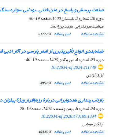
صنعت پرسش و پاسخ در متن ختنی ـ بودایی سوتره سنگهات
دوره 20، شماره 2، تابستان 1400، صفحه
19-36
مهشید میرفخرایی، مجید پوراحمد
مشاهده مقاله
اصل مقاله
617.59 K
طبقه‌‌‌بندی انواع تأثیرپذیری از شعر پارسی در آثار ادبی
دوره 23، شماره 4، مهر و آبان 1403، صفحه
19-40
10.22034/nf.2024.211740
آزیتا آزادی
مشاهده مقاله
اصل مقاله
395.9 K
بازتاب پنداری هندوایرانی دربارۀ رزم‌افزار ویژۀ پهلوان 
دوره 24، شماره 6، بهمن و اسفند 1404، صفحه
19-28
10.22034/nf.2026.473189.1334
چنگیز مولایی
مشاهده مقاله
اصل مقاله
494.82 K