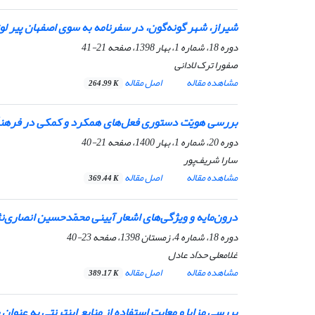
شیراز، شهر گونه‌گون، در سفرنامه
به سوی اصفهان
پیر لو
دوره 18، شماره 1، بهار 1398، صفحه
21-41
صفورا ترک لادانی
مشاهده مقاله
اصل مقاله
264.99 K
بررسی هویّت دستوری فعل‌های همکرد و کمکی در فرهن
دوره 20، شماره 1، بهار 1400، صفحه
21-40
سارا شریف‌پور
مشاهده مقاله
اصل مقاله
369.44 K
درون‌مایه و ویژگی‌های اشعار آیینی محمّدحسین انصاری‌ن
دوره 18، شماره 4، زمستان 1398، صفحه
23-40
غلامعلی حدّاد عادل
مشاهده مقاله
اصل مقاله
389.17 K
بررسی مزایا و معایت استفاده از منابع اینترنتی به عنوا