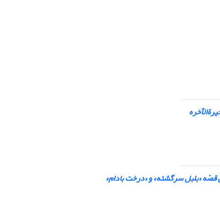
رة‌الآخره
 قصّه «بلبل سرگشته» و «درخت بادام»