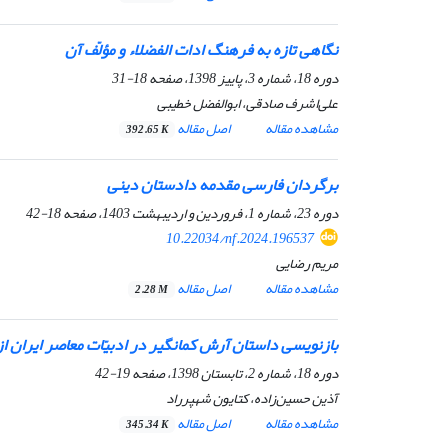
نگاهی تازه به فرهنگ
ادات الفضلاء
و مؤلّف آن
دوره 18، شماره 3، پاییز 1398، صفحه
18-31
علی‌اشرف صادقی، ابوالفضل خطیبی
مشاهده مقاله
اصل مقاله
392.65 K
برگردان فارسی مقدمه دادستان دینی
دوره 23، شماره 1، فروردین و اردیبهشت 1403، صفحه
18-42
10.22034/nf.2024.196537
مریم رضایی
مشاهده مقاله
اصل مقاله
2.28 M
بازنویسی داستان آرش کمانگیر در ادبیّات معاصر ایران 
دوره 18، شماره 2، تابستان 1398، صفحه
19-42
آذین حسین‌زاده، کتایون شهپرراد
مشاهده مقاله
اصل مقاله
345.34 K