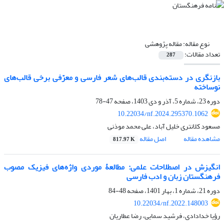
نوع مقاله:
مقاله پژوهشی
تعداد مقالات:
287
بازنگری در دسته‌بندی قالب‌های شعر فارسی و معرّفی برخی قالب‌های
نوساخته
دوره 23، شماره 5، آذر و دی 1403، صفحه
47-78
10.22034/nf.2024.295370.1062
مسعود کلانتری خلیل آباد، علی محمد موذنی
مشاهده مقاله
اصل مقاله
817.97 K
انگیزش در اصطلاحات علمی: مطالعۀ موردی ‌واژه‌های فیزیک مصوب
فرهنگستان زبان و ادب فارسی
دوره 21، شماره 1، بهار 1401، صفحه
48-84
10.22034/nf.2022.148003
رؤیا خدادادی، فرشید سمایی، رضا عطاریان