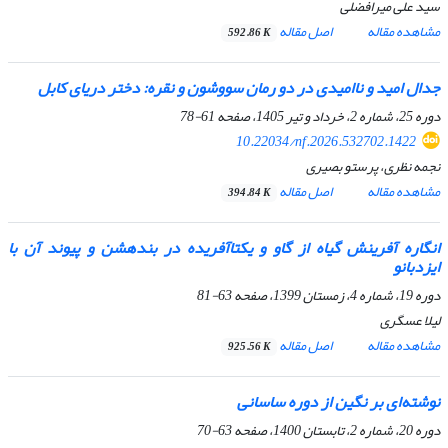
سید علی میرافضلی
مشاهده مقاله
اصل مقاله
592.86 K
جدال امید و ناامیدی در دو رمان سووشون و نقره: دختر دریای کابل
دوره 25، شماره 2، خرداد و تیر 1405، صفحه
61-78
10.22034/nf.2026.532702.1422
نجمه نظری، پرستو بصیری
مشاهده مقاله
اصل مقاله
394.84 K
انگاره آفرینش گیاه از گاو و یکتاآفریده در بندهشن و پیوند آن با
ایزدبانو
دوره 19، شماره 4، زمستان 1399، صفحه
63-81
لیلا عسگری
مشاهده مقاله
اصل مقاله
925.56 K
نوشته‌ای بر نگین از دوره ساسانی
دوره 20، شماره 2، تابستان 1400، صفحه
63-70