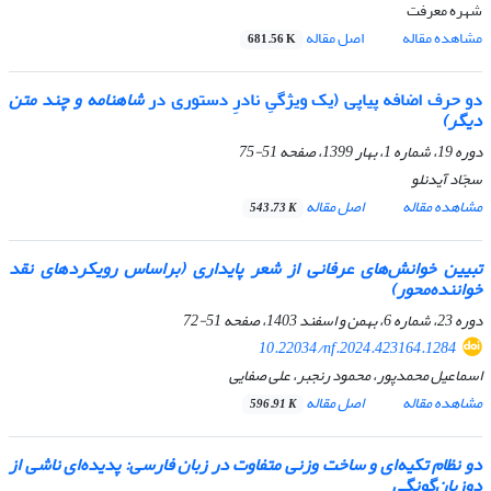
شهره معرفت
مشاهده مقاله
اصل مقاله
681.56 K
دو حرف اضافه پیاپی (یک ویژگیِ نادرِ دستوری در
شاهنامه
و چند متن
دیگر)
دوره 19، شماره 1، بهار 1399، صفحه
51-75
سجّاد آیدنلو
مشاهده مقاله
اصل مقاله
543.73 K
تبیین خوانش‌های عرفانی از شعر پایداری (براساس رویکردهای نقد
خواننده‌محور)
دوره 23، شماره 6، بهمن و اسفند 1403، صفحه
51-72
10.22034/nf.2024.423164.1284
اسماعیل محمدپور، محمود رنجبر، علی صفایی
مشاهده مقاله
اصل مقاله
596.91 K
دو نظام تکیه‌ای و ساخت وزنی متفاوت در زبان فارسی: پدیده‌ای ناشی از
دوزبان‌گونگی