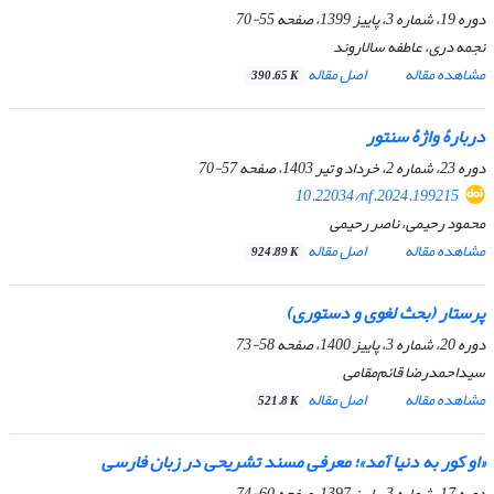
دوره 19، شماره 3، پاییز 1399، صفحه
55-70
نجمه دری، عاطفه سالاروند
مشاهده مقاله
اصل مقاله
390.65 K
دربارۀ واژۀ سنتور
دوره 23، شماره 2، خرداد و تیر 1403، صفحه
57-70
10.22034/nf.2024.199215
محمود رحیمی، ناصر رحیمی
مشاهده مقاله
اصل مقاله
924.89 K
پرستار (بحث لغوی و دستوری)
دوره 20، شماره 3، پاییز 1400، صفحه
58-73
سیداحمدرضا قائم‌مقامی
مشاهده مقاله
اصل مقاله
521.8 K
«او کور به دنیا آمد»؛ معرفی مسند تشریحی در زبان فارسی
دوره 17، شماره 3، پاییز 1397، صفحه
60-74