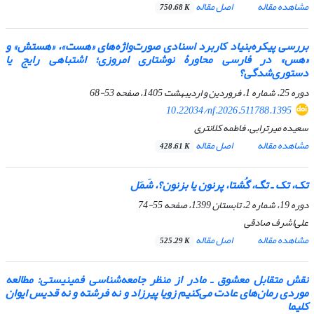
مشاهده مقاله
اصل مقاله
750.68 K
بررسی پیکره‌بنیاد کاربرد اسنادی صورت‌واژه‌های «هست»، «هستش» و
«هس» در فارسی محاورۀ نوشتاری امروزی؛ اشتباهی رایج یا
دستوری‌شدگی؟
دوره 25، شماره 1، فروردین و اردیبهشت 1405، صفحه
53-68
10.22034/nf.2026.511788.1395
سعیده میرترابی، فاطمه کلانتری
مشاهده مقاله
اصل مقاله
428.61 K
تک، تک ـ تگ، گُشتا، پرنون یا بزنون؟، شَمَل
دوره 19، شماره 2، تابستان 1399، صفحه
55-74
علی‌اشرف صادقی
مشاهده مقاله
اصل مقاله
525.29 K
نقش متقابل معشوق ـ مادر از منظر جامعه‌شناسی فمینیستی: مطالعه
موردی رمان‌های
عادت می‌کنیم
زویا پیرزاد و
نه فرشته و نه قدیس
ایوان
کلیما