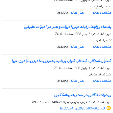
محمد راسخ مهند
مشاهده مقاله
اصل مقاله
561.73 K
پادشاه زولوها
، رابطه میان ادبیّات و هنر در ادبیّات تطبیقی
دوره 18، شماره 1، بهار 1398، صفحه
61-74
ایلمیرا دادور
مشاهده مقاله
اصل مقاله
312.79 K
شدیارـ شدکار ـ شدغارـ شیار، پرتاب، بادبیزن ـ بادبزن ـ بادزن، تیپا
دوره 18، شماره 3، پاییز 1398، صفحه
61-73
علی‌اشرف صادقی
مشاهده مقاله
اصل مقاله
844.69 K
رباعیّات خاقانی در سه رباعی‌نامۀ کهن
دوره 24، شماره 1، فروردین و اردیبهشت 1404، صفحه
61-89
10.22034/nf.2025.500780.1383