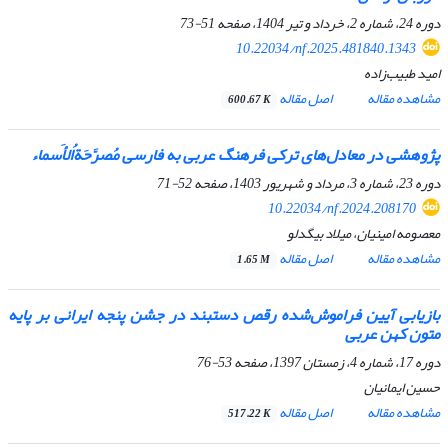
دوره 24، شماره 2، خرداد و تیر 1404، صفحه
51-73
10.22034/nf.2025.481840.1343
امید طبیب‌زاده
مشاهده مقاله
اصل مقاله
600.67 K
پژوهشی در معادل‌‏های ترکی فرهنگ عربی ‌‏به ‌‏فارسی مُصرَّحَةُالأَسماء
دوره 23، شماره 3، مرداد و شهریور 1403، صفحه
52-71
10.22034/nf.2024.208170
معصومه امینیان، میلاد بیگدلو
مشاهده مقاله
اصل مقاله
1.65 M
بازیابی آیین فراموش‌شده رقص دستبند در جشن پنجه ایرانی بر پایه
متون کهن عربی
دوره 17، شماره 4، زمستان 1397، صفحه
53-76
حسین ایمانیان
مشاهده مقاله
اصل مقاله
517.22 K