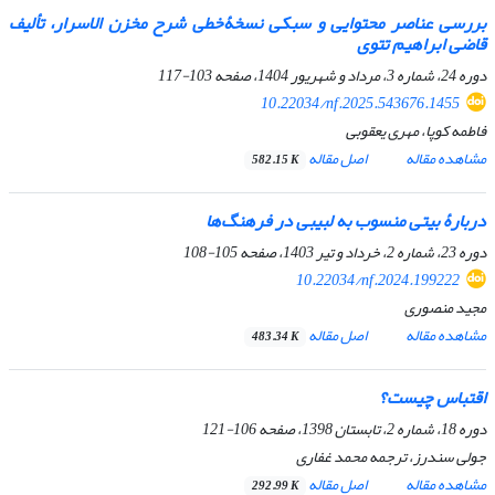
بررسی عناصر محتوایی و سبکی نسخۀخطی شرح مخزن ‌الاسرار، تألیف
قاضی ابراهیم تتوی
دوره 24، شماره 3، مرداد و شهریور 1404، صفحه
103-117
10.22034/nf.2025.543676.1455
فاطمه کوپا، مهری یعقوبی
مشاهده مقاله
اصل مقاله
582.15 K
دربارۀ بیتی منسوب به لبیبی در فرهنگ‌ها
دوره 23، شماره 2، خرداد و تیر 1403، صفحه
105-108
10.22034/nf.2024.199222
مجید منصوری
مشاهده مقاله
اصل مقاله
483.34 K
اقتباس چیست؟
دوره 18، شماره 2، تابستان 1398، صفحه
106-121
جولی سندرز، ترجمه محمد غفاری
مشاهده مقاله
اصل مقاله
292.99 K