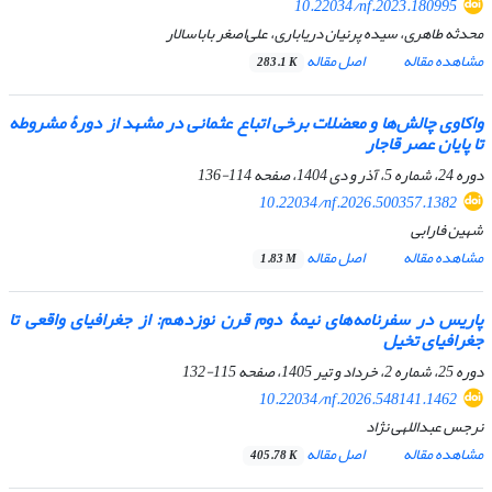
10.22034/nf.2023.180995
محدثه طاهری، سیده پرنیان دریاباری، علی‌اصغر باباسالار
مشاهده مقاله
اصل مقاله
283.1 K
واکاوی چالش‌ها و معضلات برخی اتباع عثمانی در مشهد از دورۀ مشروطه
تا پایان عصر قاجار
دوره 24، شماره 5، آذر و دی 1404، صفحه
114-136
10.22034/nf.2026.500357.1382
شهین فارابی
مشاهده مقاله
اصل مقاله
1.83 M
پاریس در سفرنامه‌های نیمۀ دوم قرن نوزدهم: از جغرافیای واقعی تا
جغرافیای تخیل
دوره 25، شماره 2، خرداد و تیر 1405، صفحه
115-132
10.22034/nf.2026.548141.1462
نرجس عبداللهی نژاد
مشاهده مقاله
اصل مقاله
405.78 K