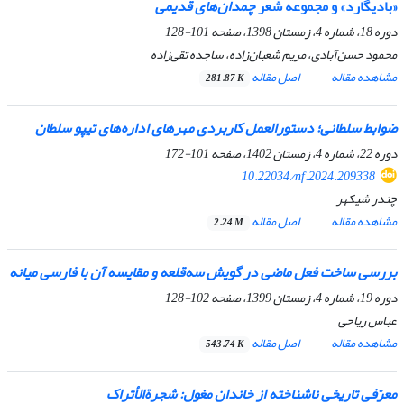
«بادیگارد» و مجموعه شعر
چمدان‌های قدیمی
دوره 18، شماره 4، زمستان 1398، صفحه
101-128
محمود حسن‌آبادی، مریم شعبان‌زاده، ساجده تقی‌زاده
مشاهده مقاله
اصل مقاله
281.87 K
ضوابط سلطانی؛ دستورالعمل کاربردی مهرهای اداره‌های تیپو سلطان
دوره 22، شماره 4، زمستان 1402، صفحه
101-172
10.22034/nf.2024.209338
چندر شیکهر
مشاهده مقاله
اصل مقاله
2.24 M
بررسی ساخت فعل ماضی در گویش سه‌قلعه و مقایسه آن با فارسی میانه
دوره 19، شماره 4، زمستان 1399، صفحه
102-128
عباس ریاحی
مشاهده مقاله
اصل مقاله
543.74 K
معرّفی تاریخی ناشناخته از خاندان مغول: شجرةالأتراک