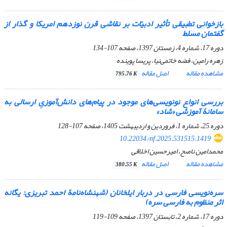
بازخوانی تطبیقی تأثیر ادبیّات بر نقاشی قرن نوزدهم امریکا و گذار از
گفتمان مسلط
دوره 17، شماره 4، زمستان 1397، صفحه
107-134
زهره رامین، فضه خاتمی‌نیا، پریسا پوینده
مشاهده مقاله
اصل مقاله
795.76 K
بررسی انواع نونویسی‌های موجود در پیام‌های دانش‌آموزیِ ارسالی به
سامانۀ آموزشی «شاد»
دوره 25، شماره 1، فروردین و اردیبهشت 1405، صفحه
107-128
10.22034/nf.2025.531515.1419
محمدامین ناصح، امیرحسین اخلاقی
مشاهده مقاله
اصل مقاله
380.55 K
سره‌نویسی فارسی در دربار ایلخانان (
شهنشاه‌نامة
احمد تبریزی: یگانه
اثر منظوم به فارسی سره)
دوره 17، شماره 2، تابستان 1397، صفحه
109-119