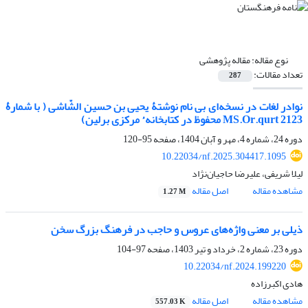
نوع مقاله:
مقاله پژوهشی
تعداد مقالات:
287
نوادر لغات در نسخه‌ای بی‌ نام نوشتۀ یحیی بن حسین الشّاشی ( با شمارۀ
ء
2123 MS.Or.qurt محفوظ در کتابخانه
مرکزی برلین)
دوره 24، شماره 4، مهر و آبان 1404، صفحه
95-120
10.22034/nf.2025.304417.1095
لیلا شریفی، علیرضا حاجیان‌نژاد
مشاهده مقاله
اصل مقاله
1.27 M
ذیلی بر معنی واژه‌های عروس و حاجب در فرهنگ بزرگ سخن
دوره 23، شماره 2، خرداد و تیر 1403، صفحه
97-104
10.22034/nf.2024.199220
هادی اکبرزاده
مشاهده مقاله
اصل مقاله
557.03 K