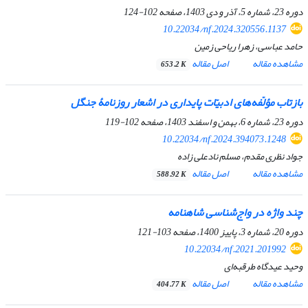
دوره 23، شماره 5، آذر و دی 1403، صفحه
102-124
10.22034/nf.2024.320556.1137
حامد عباسی، زهرا ریاحی زمین
مشاهده مقاله
اصل مقاله
653.2 K
بازتاب مؤلّفه‌های ادبیّات پایداری در اشعار روزنامۀ جنگل
دوره 23، شماره 6، بهمن و اسفند 1403، صفحه
102-119
10.22034/nf.2024.394073.1248
جواد نظری مقدم، مسلم نادعلی زاده
مشاهده مقاله
اصل مقاله
588.92 K
چند واژه در واج‌شناسی شاهنامه
دوره 20، شماره 3، پاییز 1400، صفحه
103-121
10.22034/nf.2021.201992
وحید عیدگاه طرقبه‌ای
مشاهده مقاله
اصل مقاله
404.77 K