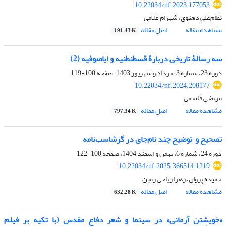
10.22034/nf.2023.177053
نظام‏‏‌‌علی دهنوی، شهرام غلامی
مشاهده مقاله
اصل مقاله
191.43 K
سه رسالۀ تاریخی دربارۀ قسطنطنیه و ایاصوفیه (2)
دوره 23، شماره 3، مرداد و شهریور 1403، صفحه
100-119
10.22034/nf.2024.208177
مرتضی قاسمی
مشاهده مقاله
اصل مقاله
797.34 K
تصحیح و ‌ توضیح چند نام‌جای در گرشاسب‌نامه
دوره 24، شماره 6، بهمن و اسفند 1404، صفحه
100-122
10.22034/nf.2025.366514.1219
حمیده پروان، زهرا ریاحی زمین
مشاهده مقاله
اصل مقاله
632.28 K
«خویشتن آرمانی» در سینما و شعر دفاع مقدس (با تکیه بر فیلم