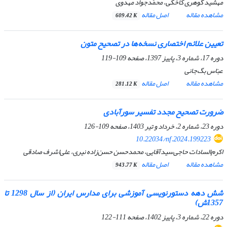
مهشید گوهری کاخکی، محمّدجواد مهدوی
مشاهده مقاله
اصل مقاله
609.42 K
تعیین علائم اختصاری نسخه‌ها در تصحیح متون
دوره 17، شماره 3، پاییز 1397، صفحه
109-119
عبّاس بگ‌جانی
مشاهده مقاله
اصل مقاله
281.12 K
ضرورت تصحیح مجدد تفسیر سورآبادی
دوره 23، شماره 2، خرداد و تیر 1403، صفحه
109-126
10.22034/nf.2024.199223
اکرم‌السادات حاجی‌سیدآقایی، محمدحسن حسن‌زاده نیری، علی‌اشرف صادقی
مشاهده مقاله
اصل مقاله
943.77 K
شش دهه دستورنویسی آموزشی برای مدارس ایران (از سال 1298 تا
1357ش)
دوره 22، شماره 3، پاییز 1402، صفحه
111-122