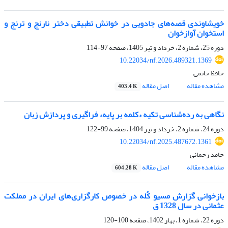
خویشاوندی قصه‌های جادویی در خوانش تطبیقی دختر نارنج و ترنج و
استخوان آواز‌خوان
دوره 25، شماره 2، خرداد و تیر 1405، صفحه
97-114
10.22034/nf.2026.489321.1369
حافظ حاتمی
مشاهده مقاله
اصل مقاله
403.4 K
نگاهی به رده‌شناسی تکیه ءکلمه بر پایهء فراگیری و پردازش زبان
دوره 24، شماره 2، خرداد و تیر 1404، صفحه
99-122
10.22034/nf.2025.487672.1361
حامد رحمانی
مشاهده مقاله
اصل مقاله
604.28 K
بازخوانی گزارش مسیو کُله در خصوص کارگزاری‏‏‌‌های ایران در مملکت
عثمانی در سال 1328 ق
دوره 22، شماره 1، بهار 1402، صفحه
100-120