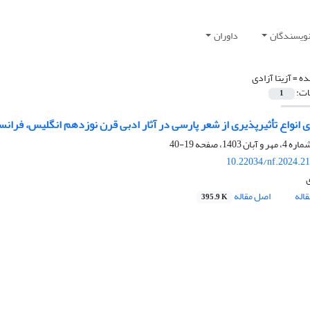
نویسندگان
داوران
ده =
آزیتا آزادی
ات:
1
دی انواع تأثیرپذیری از شعر پارسی در آثار ادبی قرن نوزدهم انگلیس، فرانس
19-40
10.22034/nf.2024.2
ی
اله
اصل مقاله
395.9 K