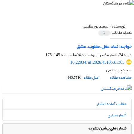
نویسنده =
سعید پورعظیمی
تعداد مقالات:
1
خواجه: نماد عقل ِ مغلوب ِ عشق
دوره 24، شماره 6، بهمن و اسفند 1404، صفحه
145-175
10.22034/nf.2026.451063.1305
سعید پورعظیمی
مشاهده مقاله
اصل مقاله
603.77 K
مقالات آماده انتشار
شماره جاری
شماره‌های پیشین نشریه