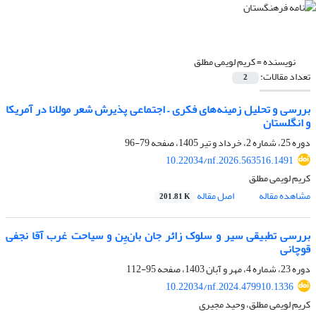
نویسنده =
کریم لویمی مطلق
تعداد مقالات:
2
بررسی و تحلیل زمینه‌های فکری – اجتماعی پذیرش شعر مولانا در آمریکا
و انگلستان
دوره 25، شماره 2، خرداد و تیر 1405، صفحه
79-96
10.22034/nf.2026.563516.1491
کریم لویمی مطلق
مشاهده مقاله
اصل مقاله
201.81 K
بررسی تطبیقی سیر و سلوک زائر جان بان‌یِن و سیاحت غرب آقا نجفی
قوچانی
دوره 23، شماره 4، مهر و آبان 1403، صفحه
95-112
10.22034/nf.2024.479910.1336
کریم لویمی مطلق، وحید مجیری