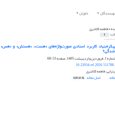
نویسندگان
داوران
ده =
فاطمه کلانتری
ات:
1
یکره‌بنیاد کاربرد اسنادی صورت‌واژه‌های «هست»، «هستش» و «هس» د
شدگی؟
53-68
10.22034/nf.2026.511788
رابی، فاطمه کلانتری
اله
اصل مقاله
428.61 K