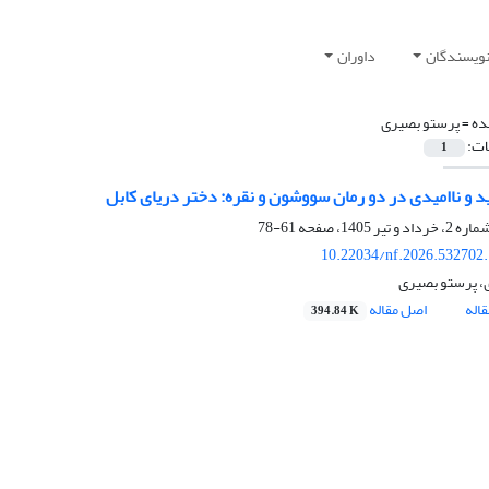
نویسندگان
داوران
ده =
پرستو بصیری
ات:
1
د و ناامیدی در دو رمان سووشون و نقره: دختر دریای کابل
61-78
10.22034/nf.2026.532702
، پرستو بصیری
اله
اصل مقاله
394.84 K