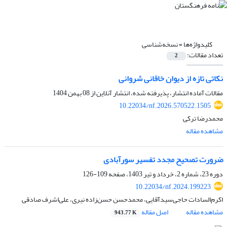
کلیدواژه‌ها =
نسخه‌شناسی
تعداد مقالات:
2
نکاتی تازه‌ از دیوان خاقانی شروانی
مقالات آماده انتشار، پذیرفته شده، انتشار آنلاین از
08 بهمن 1404
10.22034/nf.2026.570522.1505
محمدرضا ترکی
مشاهده مقاله
ضرورت تصحیح مجدد تفسیر سورآبادی
دوره 23، شماره 2، خرداد و تیر 1403، صفحه
109-126
10.22034/nf.2024.199223
اکرم‌السادات حاجی‌سیدآقایی، محمدحسن حسن‌زاده نیری، علی‌اشرف صادقی
مشاهده مقاله
اصل مقاله
943.77 K