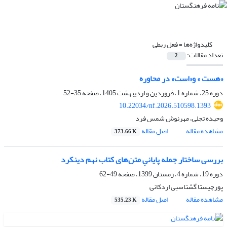
کلیدواژه‌ها =
فعل ربطی
تعداد مقالات:
2
«هست » و«است» در محاوره
دوره 25، شماره 1، فروردین و اردیبهشت 1405، صفحه
35-52
10.22034/nf.2026.510598.1393
وحیده تجلی، مهرنوش شمس فرد
مشاهده مقاله
اصل مقاله
373.66 K
بررسی ساختار جمله پایانیِ متن‌های کتاب نهم دینکرد
دوره 19، شماره 4، زمستان 1399، صفحه
49-62
پورچیستا گشتاسبی اردکانی
مشاهده مقاله
اصل مقاله
535.23 K