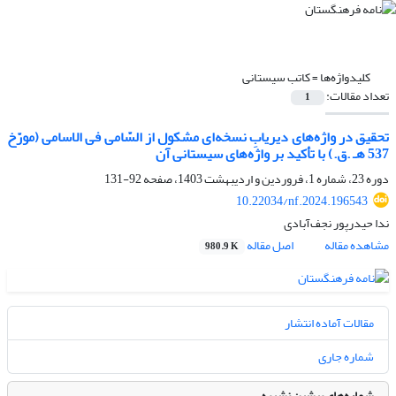
کلیدواژه‌ها =
کاتب سیستانی
تعداد مقالات:
1
تحقیق در واژه‌های دیریابِ نسخه‌ای مشکول از السّامی فی الاسامی (مورّخ
537 هـ .ق.) با تأکید بر واژه‌های سیستانی آن
دوره 23، شماره 1، فروردین و اردیبهشت 1403، صفحه
92-131
10.22034/nf.2024.196543
ندا حیدرپور نجف‌آبادی
مشاهده مقاله
اصل مقاله
980.9 K
مقالات آماده انتشار
شماره جاری
شماره‌های پیشین نشریه