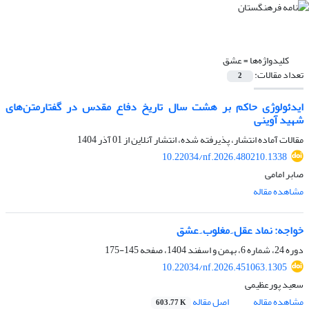
کلیدواژه‌ها =
عشق
تعداد مقالات:
2
ایدئولوژی حاکم بر هشت سال تاریخ دفاع مقدس در گفتارمتن‌های
شهید آوینی
مقالات آماده انتشار، پذیرفته شده، انتشار آنلاین از
01 آذر 1404
10.22034/nf.2026.480210.1338
صابر امامی
مشاهده مقاله
خواجه: نماد عقل ِ مغلوب ِ عشق
دوره 24، شماره 6، بهمن و اسفند 1404، صفحه
145-175
10.22034/nf.2026.451063.1305
سعید پورعظیمی
مشاهده مقاله
اصل مقاله
603.77 K