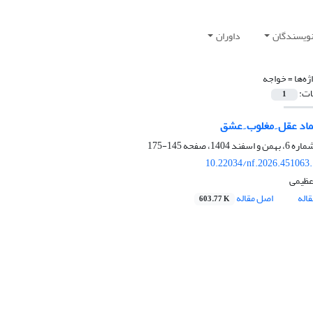
نویسندگان
داوران
ژه‌ها =
خواجه
ات:
1
اد عقل ِ مغلوب ِ عشق
145-175
10.22034/nf.2026.451063
عظیمی
اله
اصل مقاله
603.77 K