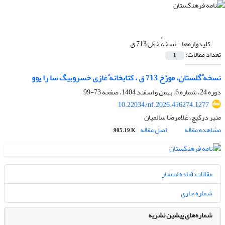
کلیدواژه‌ها =
نسخهٔ خطّی 713 ق
تعداد مقالات:
1
نسخه
ٔ
گلستان، مورّخ 713 ق ، کتابخانه
ٔ
غازی خسروبیگ سا را یوو
دوره 24، شماره 6، بهمن و اسفند 1404، صفحه
73-99
10.22034/nf.2026.416274.1277
منیر درکیچ، غلامرضا سالمیان
مشاهده مقاله
اصل مقاله
905.19 K
مقالات آماده انتشار
شماره جاری
شماره‌های پیشین نشریه