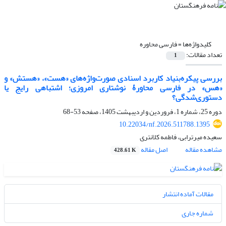
کلیدواژه‌ها =
فارسی محاوره
تعداد مقالات:
1
بررسی پیکره‌بنیاد کاربرد اسنادی صورت‌واژه‌های «هست»، «هستش» و
«هس» در فارسی محاورۀ نوشتاری امروزی؛ اشتباهی رایج یا
دستوری‌شدگی؟
دوره 25، شماره 1، فروردین و اردیبهشت 1405، صفحه
53-68
10.22034/nf.2026.511788.1395
سعیده میرترابی، فاطمه کلانتری
مشاهده مقاله
اصل مقاله
428.61 K
مقالات آماده انتشار
شماره جاری