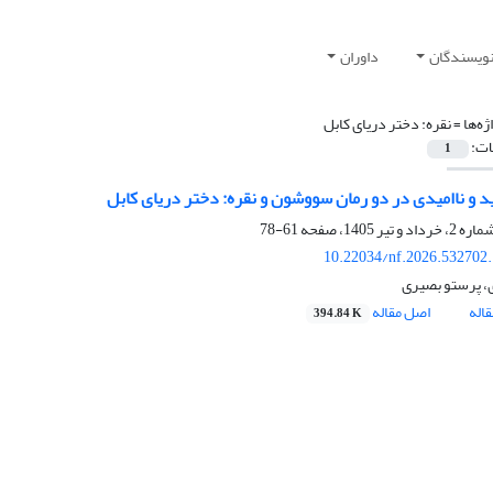
نویسندگان
داوران
ژه‌ها =
نقره: دختر دریای کابل
ات:
1
د و ناامیدی در دو رمان سووشون و نقره: دختر دریای کابل
61-78
10.22034/nf.2026.532702
، پرستو بصیری
اله
اصل مقاله
394.84 K