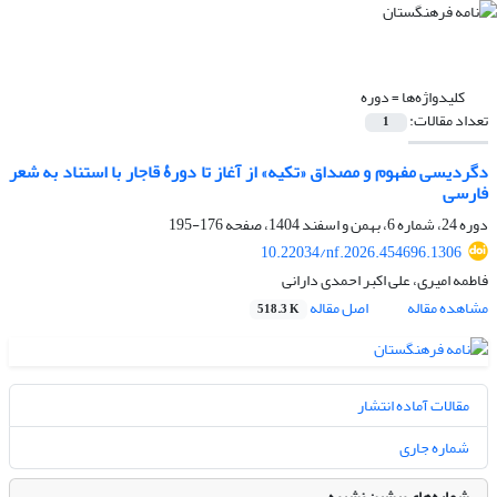
کلیدواژه‌ها =
دوره
تعداد مقالات:
1
دگردیسی مفهوم و مصداق «تکیه» از آغاز تا دورۀ قاجار با استناد به شعر
فارسی
دوره 24، شماره 6، بهمن و اسفند 1404، صفحه
176-195
10.22034/nf.2026.454696.1306
فاطمه امیری، علی اکبر احمدی دارانی
مشاهده مقاله
اصل مقاله
518.3 K
مقالات آماده انتشار
شماره جاری
شماره‌های پیشین نشریه