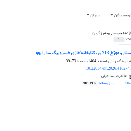
نویسندگان
داوران
ژه‌ها =
بوسنی و هرزگوین
ات:
1
ن، مورّخ 713 ق ، کتابخانه
ٔ
غازی خسروبیگ سا را یوو
73-99
10.22034/nf.2026.416274
چ، غلامرضا سالمیان
اله
اصل مقاله
905.19 K