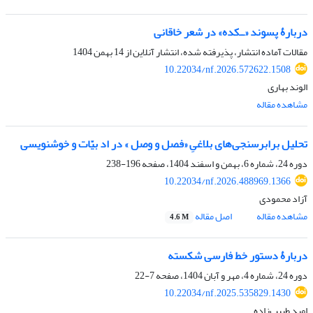
دربارۀ پسوند «ــ‌کده» در شعر خاقانی
مقالات آماده انتشار، پذیرفته شده، انتشار آنلاین از
14 بهمن 1404
10.22034/nf.2026.572622.1508
الوند بهاری
مشاهده مقاله
تحلیل برابرسنجی‌های بلاغیِ «فصل و وصل » در اد بیّات و خوشنویسی
دوره 24، شماره 6، بهمن و اسفند 1404، صفحه
196-238
10.22034/nf.2026.488969.1366
آزاد محمودی
مشاهده مقاله
اصل مقاله
4.6 M
دربارۀ دستور خط فارسی شکسته
دوره 24، شماره 4، مهر و آبان 1404، صفحه
7-22
10.22034/nf.2025.535829.1430
امید طبیب‌زاده