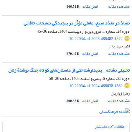
مشاهده مقاله
اصل مقاله
866.51 K
تضادّ در تعدّد منبع، عاملی مؤثّر در پیچیدگی تلمیحات خاقانی
دوره 24، شماره 1، فروردین و اردیبهشت 1404، صفحه
36-45
10.22034/nf.2025.488482.1372
اکبر حیدریان
مشاهده مقاله
اصل مقاله
470.49 K
تحلیلی نشانه _ پدیدارشناختی از داستان‌های کو تاه جنگ نوشتۀ زنان
دوره 23، شماره 6، بهمن و اسفند 1403، صفحه
28-50
10.22034/nf.2024.488038.1362
زهرا زواریان
مشاهده مقاله
اصل مقاله
590.52 K
مقالات آماده انتشار