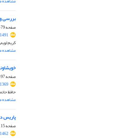
مشاهده مق
بررسی و 
صفحه
79-96
.1491
کریم لویم
مشاهده مق
خویشاوند
صفحه
97-114
.1369
حافظ حاتم
مشاهده مق
پاریس در
صفحه
15-132
.1462