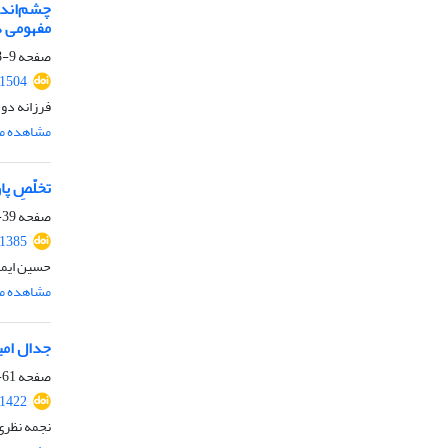
چشم‌اندا
مفهومی د
صفحه
9-38
.1504
فرزانه دو
مشاهده مق
تخلّصِ 
صفحه
39-60
.1385
حسین ایما
مشاهده مق
جدال امی
صفحه
61-78
.1422
نجمه نظری