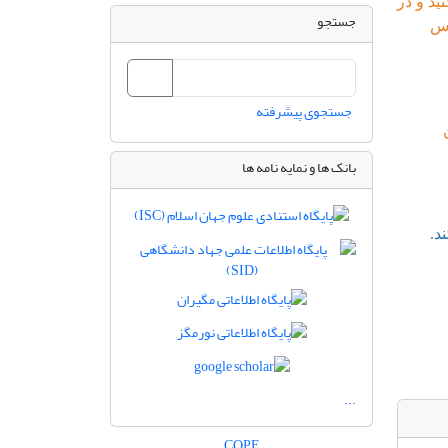
ید و در
جستجو
9 تا 12 با شماره 88642362 تماس
جستجوی پیشرفته
بانک ها و نمایه نامه ها
...
COPE