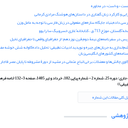
ست » و«است» در محاوره
ایی و کارکرد زبان گفتاری در داستان‌های هوشنگ مرادی کرمانی
رسی داده‌‌بنیاد جایگاه سازه‌های مفعولی در زبان فارسی با توجه به عامل وزن
خه
ٔ
گلستان، مورّخ 713 ق ، کتابخانه
ٔ
غازی خسروبیگ سا را یوو
ریس در سفرنامه‌های نیمۀ دوم قرن نوزدهم: از جغرافیای واقعی تا جغرافیای تخیل
م‌اندازی به جریان‌های چیره و نوپدید
ادبیات تطبیقی: تحلیل داده‌کاوانه شش خوشه مف
نامه‌های کشورهای انگلیسی‌زبان
کاوی چالش‌ها و معضلات برخی اتباع عثمانی در مشهد از دورۀ مشروطه تا پایان عصر قاجار
جاری:
دوره 25، شماره 2 - شماره پیاپی 102، خرداد و ت
بیقی))
ل کلی مقالات این شماره
پژوهشی