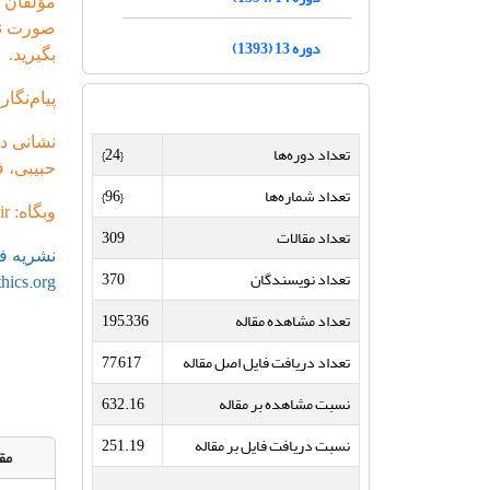
مؤلّفان 
دوره 13 (1393)
بگیرید.
پیام‌نگار
نشانی دف
تعداد دوره‌ها
{24}
حبیبی، فر
تعداد شماره‌ها
{96}
وبگاه: www.apll.ir
تعداد مقالات
309
نشریه فرهن
تعداد نویسندگان
370
hics.org/
تعداد مشاهده مقاله
195,336
تعداد دریافت فایل اصل مقاله
77,617
نسبت مشاهده بر مقاله
632.16
نسبت دریافت فایل بر مقاله
251.19
مقا