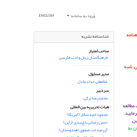
ورود به سامانه
ENGLISH
1403 به صورت دوماهنامه
شناسنامه نشریه
صاحب امتیاز
فرهنگستان زبان و ادب فارسی
ی، شبه
مدیر مسئول
غلامعلی حدادعادل
سردبیر
محمدرضا ترکی
 مطالعه
هیات تحریریه بین المللی
مایید.
محمود امیدسالار (آمریکا)
ین
حسن رضائی باغ‌بیدی (ژاپن)
ن به
آزرمیدخت صفوی (هندوستان)