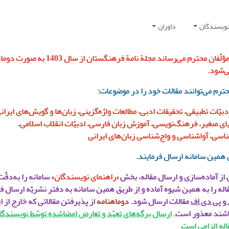
نویسندگان
داوران
به اطّلاع مؤلّفان محترم می‌رساند مجلة نامة فرهنگستان از سال 
‌شود.
حترم می‌توانند مقالات خود را در موضوعات:
دبیّات تطبیقی، تحقیقات ادبی، مطالعات واژه‌گزینی، زبان‌ها و گویش‌های ایران
سیای صغیر، فرهنگ‌نویسی، آموزش زبان فارسی، ادبیّات انقلاب اسلامی،
ناسی، آواشناسی و واج‌شناسی زبان‌های ایرانی
 همین سامانه ارسال فرمایند.
 از آماده‌سازی و ارسال مقاله، بخش
«راهنمای نویسندگان»
سامانه را به‌دقّت
اله را به همین شیوه آماده و از طریق همین سامانه به دفتر نشریّه ارسال فر
و
پی دی اف
مقالات ارسال شود.
دوماهنامه
از پذیرفتن مقالاتی که خارج از ا
اشند معذور است.
ارسال برگه‌های تعهّد و تعارض امضا‌شده توسّط نویسندگا
اله الزامی است
.