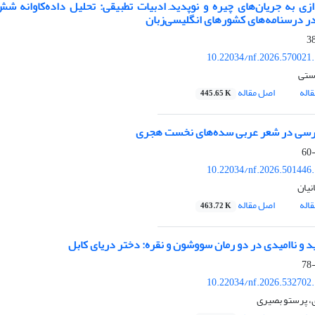
زی به جریان‌های چیره و نوپدید
ادبیات تطبیقی: تحلیل داده‌کاوانه ش
ر درسنامه‌های کشورهای انگلیسی‌زبان
10.22034/nf.2026.570021
ستی
اله
اصل مقاله
445.65 K
پارسی در شعر عربی سده‌های نخست هجری
10.22034/nf.2026.501446
نیان
اله
اصل مقاله
463.72 K
د و ناامیدی در دو رمان سووشون و نقره: دختر دریای کابل
10.22034/nf.2026.532702
، پرستو بصیری