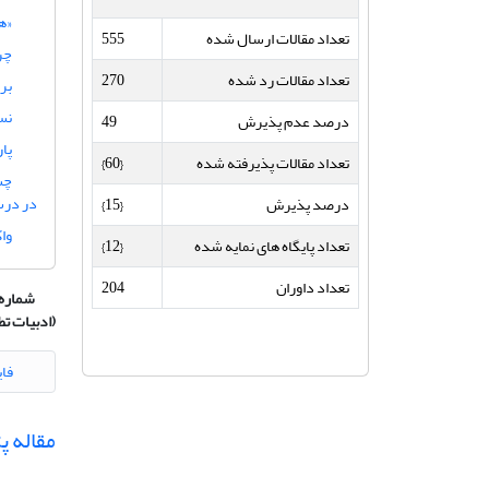
«ه
تعداد مقالات ارسال شده
555
چر
تعداد مقالات رد شده
270
بر
نس
درصد عدم پذیرش
49
پا
تعداد مقالات پذیرفته شده
{60}
چش
در درس
درصد پذیرش
{15}
وا
تعداد پایگاه های نمایه شده
{12}
تعداد داوران
204
شماره 
(ادبیات تط
فای
مقاله 