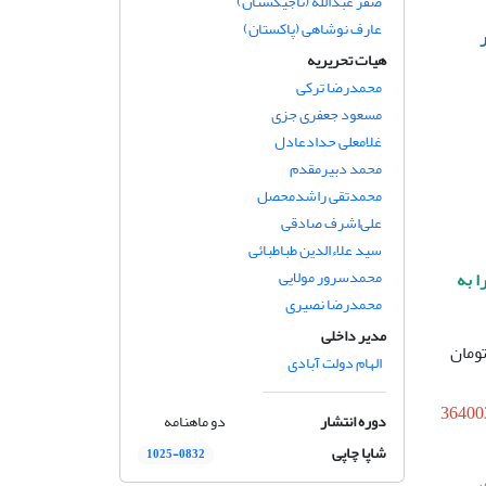
صفر عبدالله (تاجیکستان)
عارف نوشاهی (پاکستان)
هیات تحریریه
محمدرضا ترکی
مسعود جعفری جزی
غلامعلی حدادعادل
محمد دبیرمقدم
محمدتقی راشدمحصل
علی‌اشرف صادقی
سید علاءالدین طباطبائی
محمدسرور مولایی
ا به
محمدرضا نصیری
مدیر داخلی
الات دریافت می‌کند و 600,000 هزار تومان
الهام دولت آبادی
36400
دوره انتشار
دو ماهنامه
شاپا چاپی
1025-0832