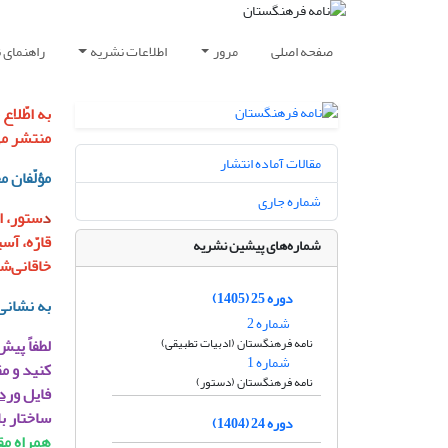
صفحه اصلی
مرور
اطلاعات نشریه
راهنمای 
منتشر می
مقالات آماده انتشار
مؤلّفان م
شماره جاری
د
ستور، ا
قارّه، آ
شماره‌های پیشین نشریه
خاقانی‌ش
دوره 25 (1405)
به نشانی
شماره 2
نامه فرهنگستان (ادبیات تطبیقی)
لطفاً پیش
شماره 1
کنید و مق
نامه فرهنگستان (دستور)
فایل
ورد
ساختار ب
دوره 24 (1404)
همراه مق