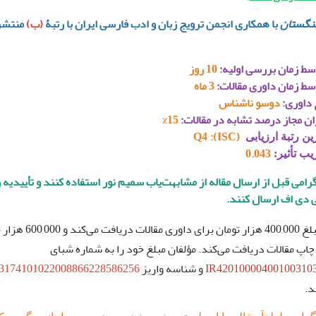
هنگستان
با همکاری انجمن ترویج زبان و ادب فارسی ایران
با رتبۀ
(ب)
منتشر
سط زمان بررسی اولیه:
10 روز
سط زمان داوری مقالات:
3 ماه
 داوری:
دوسو ناشناس
ان مجاز درصد تشابه در مقالات:
15
%
Q4
(ISC):
ین رتبة ارزیابی
0.043
ب تأثیر:
رامی قبل از ارسال مقاله از مشابهت‌یاب سمیم نور استفاده کنند و تأییدیه ر
دی اف ارسال کنند.
نشریّه مبلغ 400,000 هزار تومان برای داوری مق
 چاپ مقالات دریافت می‌کند. مؤلفان مبلغ خود را به شماره شبای
IR42010000400100310
و شناسه واریز
3174101022008866228586256
د.