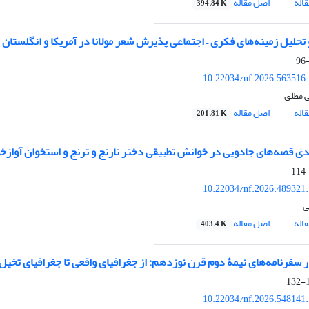
اله
اصل مقاله
394.84 K
تحلیل زمینه‌های فکری – اجتماعی پذیرش شعر مولانا در آمریکا و انگلستان
10.22034/nf.2026.563516
ی مطلق
اله
اصل مقاله
201.81 K
ی قصه‌های جادویی در خوانش تطبیقی دختر نارنج و ترنج و استخوان آواز‌خ
10.22034/nf.2026.489321
ی
اله
اصل مقاله
403.4 K
 سفرنامه‌های نیمۀ دوم قرن نوزدهم: از جغرافیای واقعی تا جغرافیای تخیل
1
10.22034/nf.2026.548141