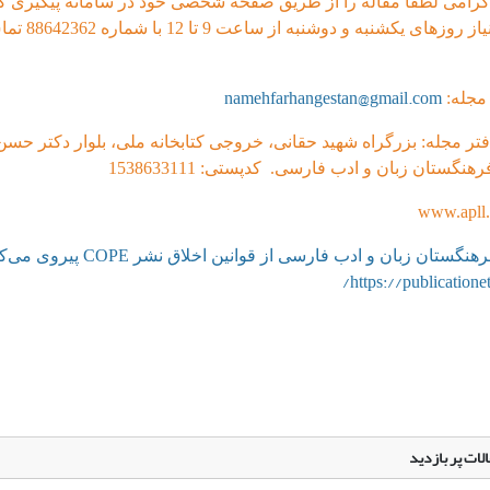
گرامی لطفاَ مقاله را از طریق صفحه شخصی خود در سامانه پیگیری کن
صورت نیاز روزهای یکشنبه و دوشنبه از ساعت 
namehfarhangestan@gmail.com
 مجله:
تر مجله: بزرگراه شهید حقانی، خروجی کتابخانه ملی، بلوار دکتر حسن
هنگستان زبان و ادب فارسی. کدپستی: 1538633111
گستان زبان و ادب فارسی از قوانین اخلاق نشر COPE پیروی می‌کند.
https://publicationet
لات پر بازدید