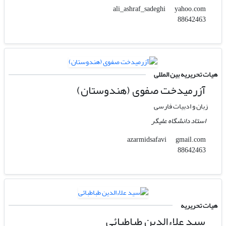
yahoo.com
ali_ashraf_sadeghi
88642463
هیات تحریریه بین المللی
آزرمیدخت صفوی (هندوستان)
زبان و ادبیات فارسی
استاد دانشگاه علیگر
gmail.com
azarmidsafavi
88642463
هیات تحریریه
سید علاءالدین طباطبائی