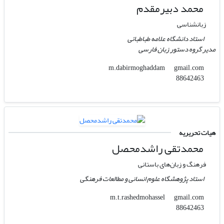
محمد دبیرمقدم
زبانشناسی
استاد دانشگاه علامه طباطبائی
مدیر گروه دستور زبان فارسی
gmail.com
m.dabirmoghaddam
88642463
هیات تحریریه
محمدتقی راشدمحصل
فرهنگ و زبان‌های باستانی
استاد پژوهشگاه علوم انسانی و مطالعات فرهنگی
gmail.com
m.t.rashedmohassel
88642463