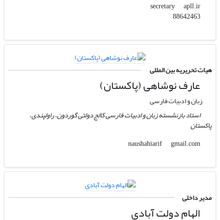
apll.ir
secretary
88642463
هیات تحریریه بین المللی
عارف نوشاهی (پاکستان)
زبان و ادبیات فارسی
استاد بازنشسته زبان و ادبیات فارسی کالج دولتی گوردون، راولپندی،
پاکستان
gmail.com
naushahiarif
مدیر داخلی
الهام دولت آبادی