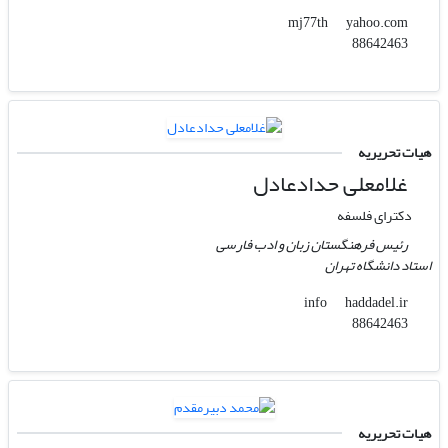
yahoo.com
mj77th
88642463
هیات تحریریه
غلامعلی حدادعادل
دکترای فلسفه
رئیس فرهنگستان زبان و ادب فارسی
استاد دانشگاه تهران
haddadel.ir
info
88642463
هیات تحریریه