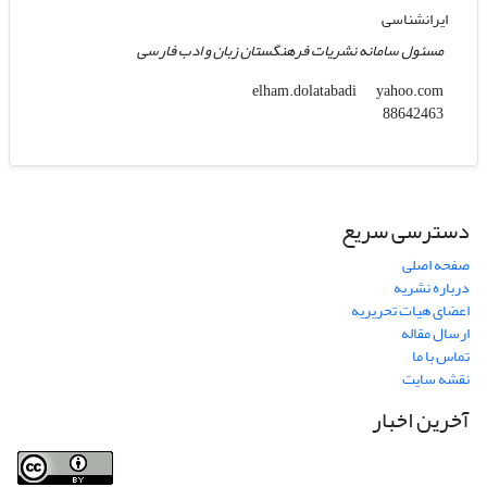
ایرانشناسی
مسئول سامانه نشریات فرهنگستان زبان و ادب فارسی
yahoo.com
elham.dolatabadi
88642463
دسترسی سریع
صفحه اصلی
درباره نشریه
اعضای هیات تحریریه
ارسال مقاله
تماس با ما
نقشه سایت
آخرین اخبار