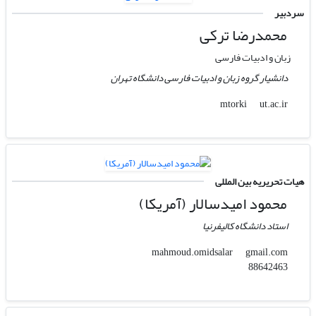
سردبیر
محمدرضا ترکی
زبان و ادبیات فارسی
دانشیار گروه زبان و ادبیات فارسی دانشگاه تهران
ut.ac.ir
mtorki
هیات تحریریه بین المللی
محمود امیدسالار (آمریکا)
استاد دانشگاه کالیفرنیا
gmail.com
mahmoud.omidsalar
88642463