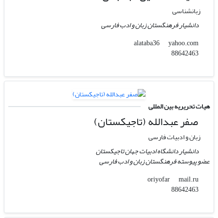
زبانشناسی
دانشیار فرهنگستان زبان و ادب فارسی
yahoo.com
alataba36
88642463
هیات تحریریه بین المللی
صفر عبدالله (تاجیکستان)
زبان و ادبیات فارسی
دانشیار دانشگاه ادبیات جهان تاجیکستان
عضو پیوسته فرهنگستان زبان و ادب فارسی
mail.ru
oriyofar
88642463