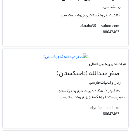
زبانشناسی
دانشیار فرهنگستان زبان و ادب فارسی
yahoo.com
alataba36
88642463
هیات تحریریه بین المللی
صفر عبدالله (تاجیکستان)
زبان و ادبیات فارسی
دانشیار دانشگاه ادبیات جهان تاجیکستان
عضو پیوسته فرهنگستان زبان و ادب فارسی
mail.ru
oriyofar
88642463