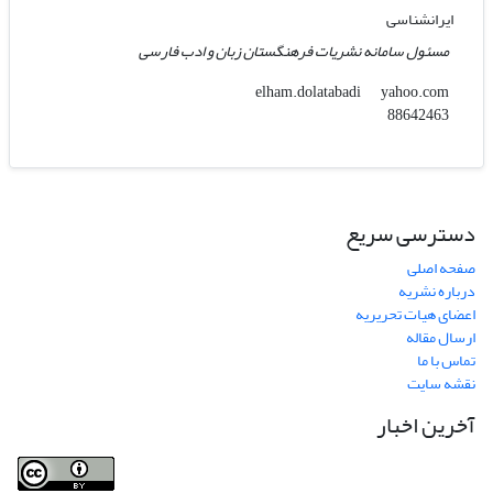
ایرانشناسی
مسئول سامانه نشریات فرهنگستان زبان و ادب فارسی
yahoo.com
elham.dolatabadi
88642463
دسترسی سریع
صفحه اصلی
درباره نشریه
اعضای هیات تحریریه
ارسال مقاله
تماس با ما
نقشه سایت
آخرین اخبار