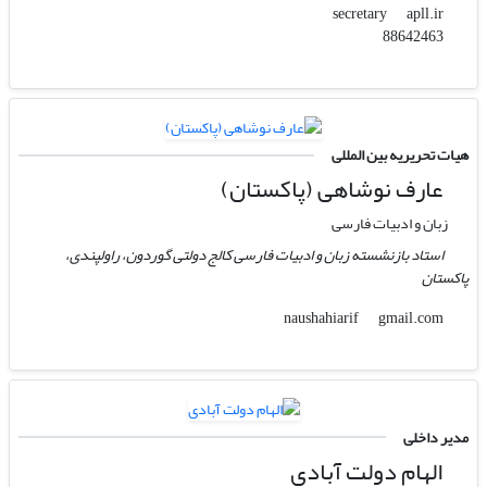
apll.ir
secretary
88642463
هیات تحریریه بین المللی
عارف نوشاهی (پاکستان)
زبان و ادبیات فارسی
استاد بازنشسته زبان و ادبیات فارسی کالج دولتی گوردون، راولپندی،
پاکستان
gmail.com
naushahiarif
مدیر داخلی
الهام دولت آبادی