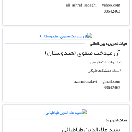
yahoo.com
ali_ashraf_sadeghi
88642463
هیات تحریریه بین المللی
آزرمیدخت صفوی (هندوستان)
زبان و ادبیات فارسی
استاد دانشگاه علیگر
gmail.com
azarmidsafavi
88642463
هیات تحریریه
سید علاءالدین طباطبائی