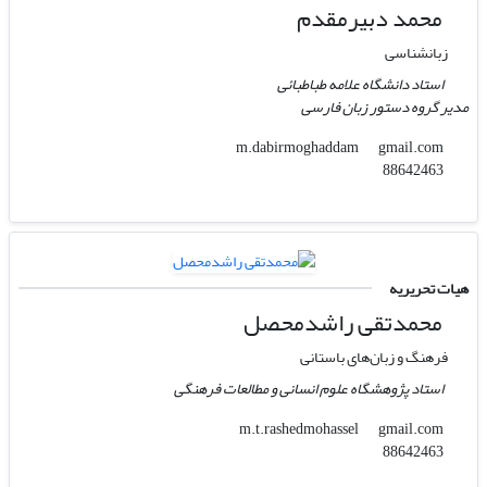
محمد دبیرمقدم
زبانشناسی
استاد دانشگاه علامه طباطبائی
مدیر گروه دستور زبان فارسی
gmail.com
m.dabirmoghaddam
88642463
هیات تحریریه
محمدتقی راشدمحصل
فرهنگ و زبان‌های باستانی
استاد پژوهشگاه علوم انسانی و مطالعات فرهنگی
gmail.com
m.t.rashedmohassel
88642463