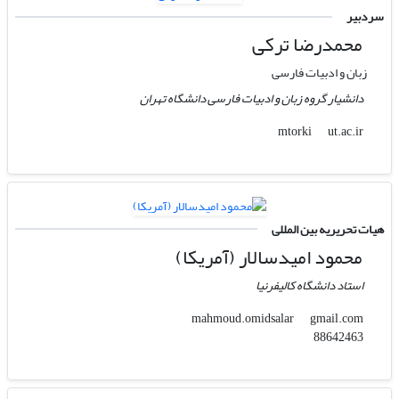
سردبیر
محمدرضا ترکی
زبان و ادبیات فارسی
دانشیار گروه زبان و ادبیات فارسی دانشگاه تهران
ut.ac.ir
mtorki
هیات تحریریه بین المللی
محمود امیدسالار (آمریکا)
استاد دانشگاه کالیفرنیا
gmail.com
mahmoud.omidsalar
88642463