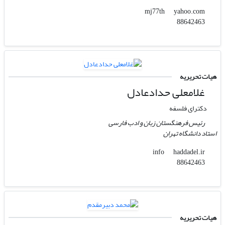
yahoo.com
mj77th
88642463
هیات تحریریه
غلامعلی حدادعادل
دکترای فلسفه
رئیس فرهنگستان زبان و ادب فارسی
استاد دانشگاه تهران
haddadel.ir
info
88642463
هیات تحریریه