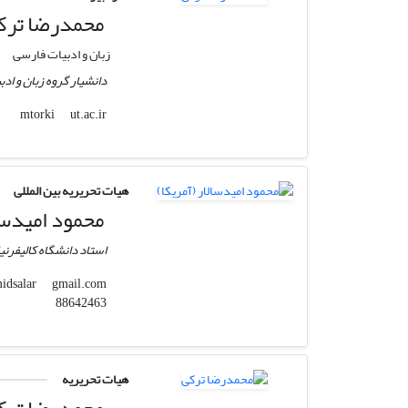
محمدرضا ترک
زبان و ادبیات فارسی
دانشیار گروه زبان و اد
ut.ac.ir
mtorki
هیات تحریریه بین المللی
محمود امیدسال
استاد دانشگاه کالیفرنیا
gmail.com
mahmoud.omidsalar
88642463
هیات تحریریه