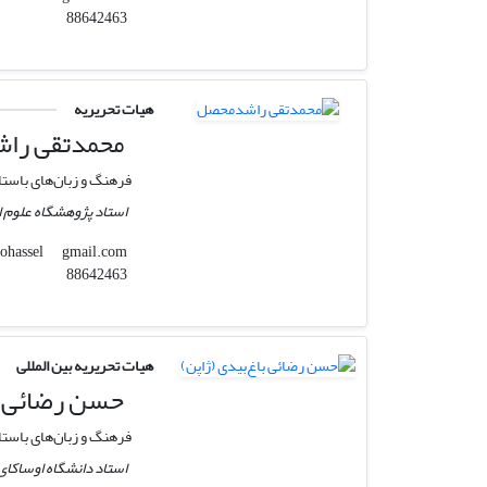
88642463
هیات تحریریه
محمدتقی را
فرهنگ و زبان‌های باستا
استاد پژوهشگاه علوم ا
gmail.com
m.t.rashedmohassel
88642463
هیات تحریریه بین المللی
حسن رضائی با
فرهنگ و زبان‌های باستا
استاد دانشگاه اوساکای 