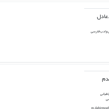
عادل
 و ادب فارسی
دم
اطبائی
سی