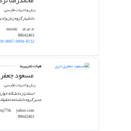
محمدرضا ترک
زبان و ادبیات فارسی
دانشیار گروه زبان و اد
ut.ac.ir
mtorki
88642463
09-0007-0094-8132
هیات تحریریه
مسعود جعفری
زبان و ادبیات فارسی
استادیار دانشگاه خوار
مدیر گروه دانشنامه تحقیقا
yahoo.com
mj77th
88642463