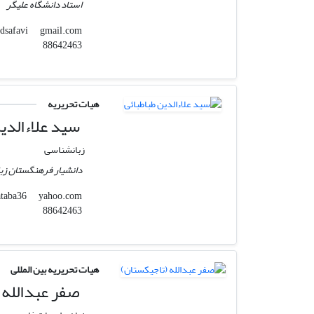
استاد دانشگاه علیگر
gmail.com
azarmidsafavi
88642463
هیات تحریریه
سید علاءالدین
زبانشناسی
دانشیار فرهنگستان زب
yahoo.com
alataba36
88642463
هیات تحریریه بین المللی
صفر عبدالله 