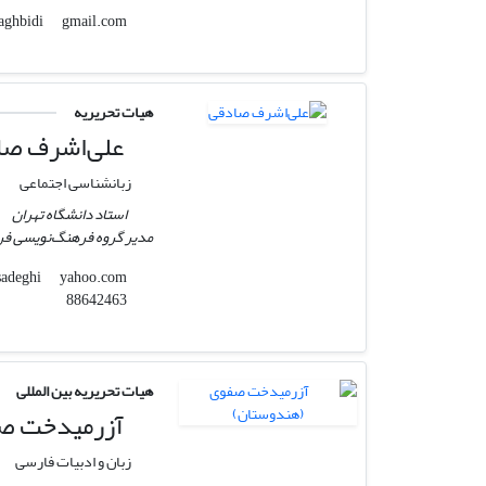
gmail.com
hrezaibaghbidi
هیات تحریریه
علی‌اشرف صا
زبانشناسی اجتماعی
استاد دانشگاه تهران
مدیر گروه فرهنگ‌نویسی فر
yahoo.com
ali_ashraf_sadeghi
88642463
هیات تحریریه بین المللی
آزرمیدخت صف
زبان و ادبیات فارسی