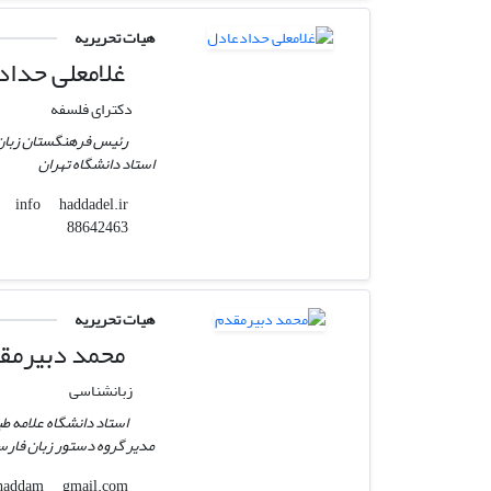
هیات تحریریه
غلامعلی حداد
دکترای فلسفه
رئیس فرهنگستان زبان
استاد دانشگاه تهران
haddadel.ir
info
88642463
هیات تحریریه
محمد دبیرمق
زبانشناسی
استاد دانشگاه علامه طب
مدیر گروه دستور زبان فار
gmail.com
m.dabirmoghaddam