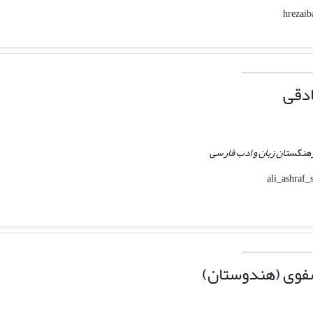
دقی
هنگستان زبان و ادب فارسی
وی (هندوستان)