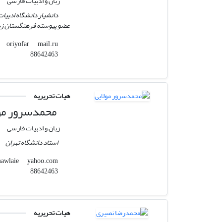
زبان و ادبیات فارسی
دانشیار دانشگاه ادبیا
عضو پیوسته فرهنگستان زب
mail.ru
oriyofar
88642463
هیات تحریریه
محمدسرور مو
زبان و ادبیات فارسی
استاد دانشگاه تهران
yahoo.com
mohammadsarvarmawlaie
88642463
هیات تحریریه