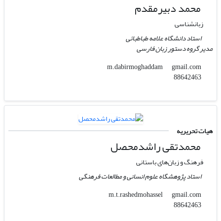
محمد دبیرمقدم
زبانشناسی
استاد دانشگاه علامه طباطبائی
مدیر گروه دستور زبان فارسی
gmail.com
m.dabirmoghaddam
88642463
هیات تحریریه
محمدتقی راشدمحصل
فرهنگ و زبان‌های باستانی
استاد پژوهشگاه علوم انسانی و مطالعات فرهنگی
gmail.com
m.t.rashedmohassel
88642463