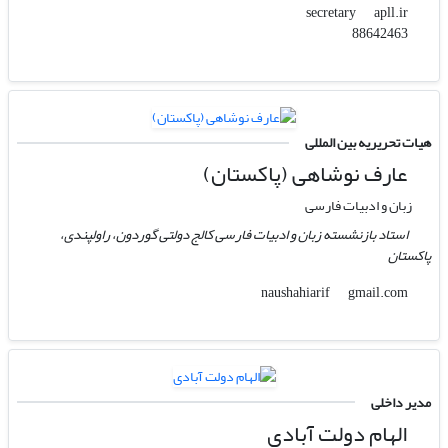
apll.ir
secretary
88642463
هیات تحریریه بین المللی
عارف نوشاهی (پاکستان)
زبان و ادبیات فارسی
استاد بازنشسته زبان و ادبیات فارسی کالج دولتی گوردون، راولپندی،
پاکستان
gmail.com
naushahiarif
مدیر داخلی
الهام دولت آبادی