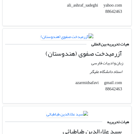
yahoo.com
ali_ashraf_sadeghi
88642463
هیات تحریریه بین المللی
آزرمیدخت صفوی (هندوستان)
زبان و ادبیات فارسی
استاد دانشگاه علیگر
gmail.com
azarmidsafavi
88642463
هیات تحریریه
سید علاءالدین طباطبائی