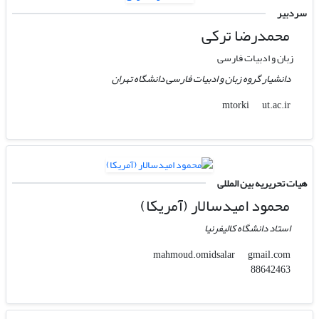
سردبیر
محمدرضا ترکی
زبان و ادبیات فارسی
دانشیار گروه زبان و ادبیات فارسی دانشگاه تهران
ut.ac.ir
mtorki
هیات تحریریه بین المللی
محمود امیدسالار (آمریکا)
استاد دانشگاه کالیفرنیا
gmail.com
mahmoud.omidsalar
88642463