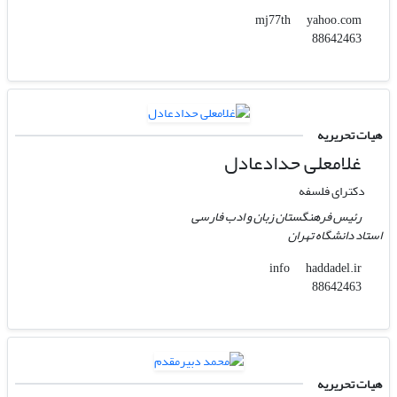
yahoo.com
mj77th
88642463
هیات تحریریه
غلامعلی حدادعادل
دکترای فلسفه
رئیس فرهنگستان زبان و ادب فارسی
استاد دانشگاه تهران
haddadel.ir
info
88642463
هیات تحریریه