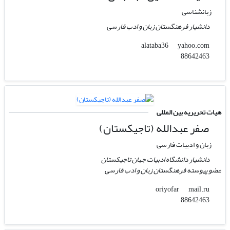
زبانشناسی
دانشیار فرهنگستان زبان و ادب فارسی
yahoo.com
alataba36
88642463
هیات تحریریه بین المللی
صفر عبدالله (تاجیکستان)
زبان و ادبیات فارسی
دانشیار دانشگاه ادبیات جهان تاجیکستان
عضو پیوسته فرهنگستان زبان و ادب فارسی
mail.ru
oriyofar
88642463