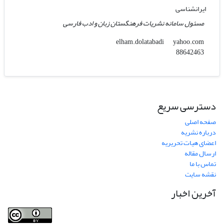
ایرانشناسی
مسئول سامانه نشریات فرهنگستان زبان و ادب فارسی
yahoo.com
elham.dolatabadi
88642463
دسترسی سریع
صفحه اصلی
درباره نشریه
اعضای هیات تحریریه
ارسال مقاله
تماس با ما
نقشه سایت
آخرین اخبار