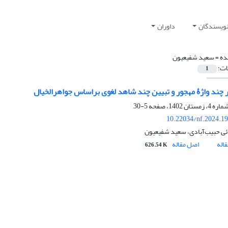
نویسندگان
داوران
ده =
سعید شفیعیون
ات:
1
 چند واژۀ مهجور و تبیین چند شاهد لغوی براساس جواهرالخیال
5-30
10.22034/nf.2024.1
ئی حبیب‌آبادی، سعید شفیعیون
اله
اصل مقاله
626.54 K