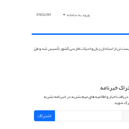
ورود به سامانه
ENGLISH
و ادب فارسی ایران (با رتبۀ ج) منتشر می‌شود. انجمن استادان زبان و ادبیّات فارسی در سال 1350 به‌وسیلۀ بیست تن از استادان زبان و ادبیّات فارسی کشور تأسیس شد و طیّ
راک خبرنامه
دریافت اخبار و اطلاعیه های مهم نشریه در خبرنامه نشریه
ک شوید.
اشتراک