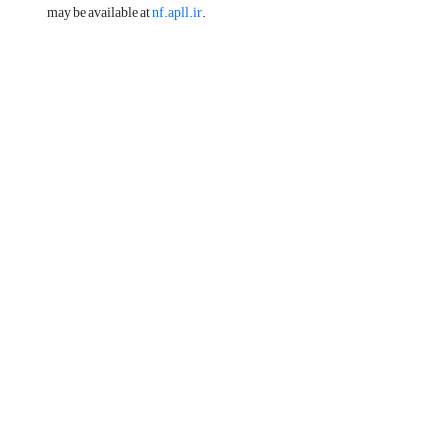
may be available at
nf.apll.ir
.