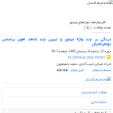
کلیدواژه‌ها =
واژه‌های مهجور
تعداد مقالات:
1
درنگی بر چند واژۀ مهجور و تبیین چند شاهد لغوی براساس
جواهرالخیال
دوره 22، شماره 4، زمستان 1402، صفحه
5-30
10.22034/nf.2024.191911
فرزاد ضیائی حبیب‌آبادی، سعید شفیعیون
مشاهده مقاله
اصل مقاله
626.54 K
مقالات آماده انتشار
شماره جاری
شماره‌های پیشین نشریه