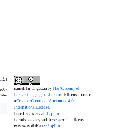
اشت
nameh farhangestan by
The Academy of
برای 
Persian Language & Literature
is licensed under
مشتر
a
Creative Commons Attribution 4.0
International License
.
Based on a work at
nf.apll.ir
.
Permissions beyond the scope of this license
may be available at
nf.apll.ir
.