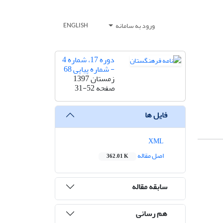
ورود به سامانه
ENGLISH
دوره 17، شماره 4
- شماره پیاپی 68
زمستان 1397
صفحه
31-52
فایل ها
XML
اصل مقاله
362.01 K
سابقه مقاله
هم رسانی