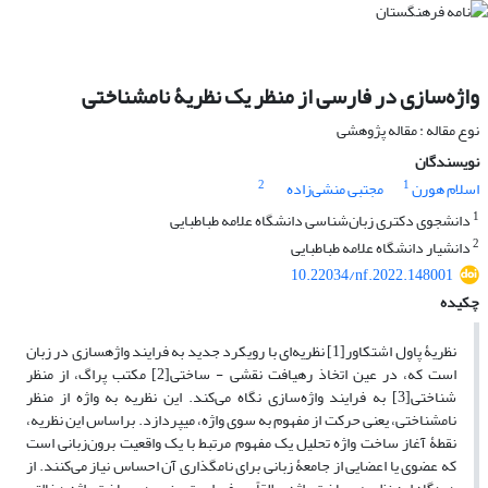
واژه‏‌سازی در فارسی از منظر یک نظریۀ نام‏شناختی
نوع مقاله : مقاله پژوهشی
نویسندگان
2
1
اسلام هورن
مجتبی منشی‌زاده
1
دانشجوی دکتری زبان‌شناسی دانشگاه علامه طباطبایی
2
دانشیار دانشگاه علامه طباطبایی
10.22034/nf.2022.148001
چکیده
نظریۀ پاول اشتکاور[1] نظریه‏‌ای با رویکرد جدید به فرایند واژه‏سازی در زبان
است که، در عین اتخاذ رهیافت نقشی - ساختی[2] مکتب پراگ، از منظر
شناختی[3] به فرایند واژه‏‌سازی نگاه می‏‌کند. این نظریه به واژه‏ از منظر
نام‏شناختی، یعنی حرکت از مفهوم به‏ سوی واژه، می‏پردازد. براساس این نظریه،
نقطۀ آغاز ساخت واژه تحلیل یک مفهوم مرتبط با یک واقعیت برون‏‌زبانی است
که عضوی یا اعضایی از جامعۀ زبانی برای نام‏گذاری آن احساس نیاز می‏‌کنند. از