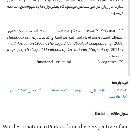
دیدگاه این نظریه، ساخت واژه مطلقاً صرفی است و نحو در ساخت واژه دخالتی
ندارد. در زبان فارسی مشخص می‏‌شود که بعضی واژه‌‏ها به‏‌شیوۀ نحوی ساخته
می‏‌شوند.
[1]. P. Štekauer استاد رشتۀ زبان‏شناسی در دانشگاه سافاریک کشور
اسلواکی است، و همراه با راشل لیبر ویراستاری کتاب‏هایی چون
Handbook of
Word-formation
(2005)
،
The Oxford Handbook of Compounding
(2009)
و
The Oxford Handbook of Derivational Morphology
(2014) را بر عهده
داشته است.
[2]. functional-structural 3. cognitive
کلیدواژه‌ها
نام‏‌شناسی
واژه‏‌سازی
مفهوم
مشخصۀ معنایی
گونه‏‌های نام‏‌شناختی
زبان فارسی
عنوان مقاله
English
Word Formation in Persian from the Perspective of an