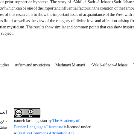
ut prior support or hypotext. The story of “Vakil-é Sadr-é Jehan” (Sadr Jehan’
avi
which can be one of the important influential factors in the creation of the famo
se of this research is to show the important issue of acquaintance of the West wit
as Rumi, as well as the view of the category of divine love and affection arising f
tian mysticism. The results show similar and common points that can show inspirat
e subject.
tudies
sufism and mysticism
Mathnavi M’anavi
“Vakil-é Sadr-é Jehān”
اشت
nameh farhangestan by
The Academy of
برای 
Persian Language & Literature
is licensed under
مشتر
a
Creative Commons Attribution 4.0