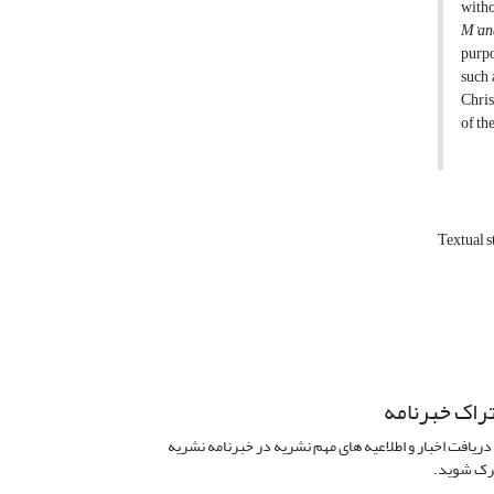
witho
M’an
purpo
such 
Chris
of th
Textual s
راک خبرنامه
دریافت اخبار و اطلاعیه های مهم نشریه در خبرنامه نشریه
ک شوید.