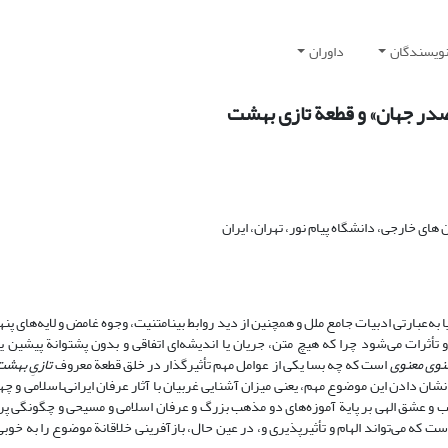
نویسندگان
داوران
در جهان» و قطعة تازی بهشت
های خارجی، دانشگاه پیام نور، تهران، ایران
 به‌عبارتی ادبیات جامع ملل و هم‍چنین از دید روابط بینامتنیت، وجوه غامض و لایه‌‍‌های پنها
و تأثرات می‌شود چرا که هیچ متن، جریان یا اندیشه‌ای اتفاقی و بدون پشتوانة پیشین ی
نوی معنوی
است که چه بسا یکی از عوامل مهم تأثیرگذار در خلق قطعة معروف
تازیِ بهشت
 دادن این موضوع مهم، یعنی میزان آشنایی غربیان با آثار عرفان ایرانی‌ـ‌اسلامی و چه
ة حب و عشق الهی بر پایة آموزه‌های دو مذهب بزرگ و عرفان اسلامی و مسیحی و چگونگی 
ت که می‌تواند الهام و تأثیرپذیری و، در عین حال، بازآفرینی خلاقانة موضوع را به خوب