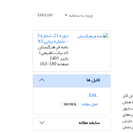
ورود به سامانه
ENGLISH
دوره 21، شماره 3
- شماره پیاپی 83
نامه فرهنگستان
(ادبیات تطبیقی)
پاییز 1401
صفحه
163-180
فایل ها
XML
ن آثار
ا همان
اصل مقاله
369.98 K
یا
یوز
ره‌های
پردازش
سابقه مقاله
ی نشان