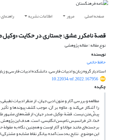
صفحه اصلی
مرور
اطلاعات نشریه
راهنمای 
قصة نامکرر عشق: جستاری در حکایت «وکیل ص
نوع مقاله : مقاله پژوهشی
نویسنده
حافظ حاتمی
استادیار گروه زبان و ادبیات فارسی، دانشکده ادبیات فارسی و زبان 
10.22034/nf.2022.167956
چکیده
مطالعه و بررسی آثار و متون ادبی جهان، از منظر ادبیات تطبیقی یا
را آشکار می‌کند و، علاوه بر آن، موجب کشف پیوند‌ها و تأثیر 
پیش‌ْمتن نیست. قصّة «وکیل صدر جهان» از قصّه‌های مشهور
مث
خدا
، اثر فرانسیس تامپسن انگلیسی، است. هدف این پژوهش نشان
برجسته‌ای مانند مولانا و آثار اوست و همچنین نگاه به مقول
این موضوع. نتایج به‌دست‌آمده بیانگر نقاط مشابه و مشترکی اس