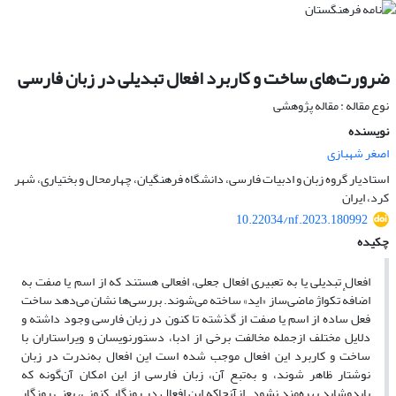
ضرورت‌های ساخت و کاربرد افعال تبدیلی در زبان فارسی
نوع مقاله : مقاله پژوهشی
نویسنده
اصغر شهبازی
استادیار گروه زبان و ادبیات فارسی، دانشگاه فرهنگیان، چهارمحال و بختیاری، شهر
کرد، ایران
10.22034/nf.2023.180992
چکیده
افعال تبدیلی یا به تعبیری افعال جعلی، افعالی هستند که از اسم یا صفت به
اضافهٔ تکواژ ماضی‌ساز «اید» ساخته می‌شوند. بررسی‌ها نشان می‌دهد ساخت
فعل ساده از اسم یا صفت از گذشته تا کنون در زبان فارسی وجود داشته و
دلایل مختلف ازجمله مخالفت برخی از ادبا، دستورنویسان و ویراستاران با
ساخت و کاربرد این افعال موجب شده است این افعال به‌ندرت در زبان
نوشتار ظاهر شوند، و به‌‌تبع آن، زبان فارسی از این امکان آن‌گونه که
بایدوشاید بهره‌مند نشود. ازآنجاکه این افعال در روزگار کنونی، یعنی روزگار