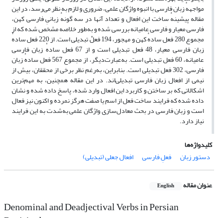
مواجههٔ زبان فارسی با انبوه واژگان علمی، ضروری و لازم‌ به نظر می‌رسد، در این
مقاله پیشینهٔ ساخت این افعال و تعداد آنها در سه گونهٔ زبانیِ فارسی کهن،
فارسی معیار و فارسی عامیانه بررسی شده و به‌طور خلاصه مشخص شده که از
مجموع 280 فعل سادهٔ کهن و مهجور، 194 فعلْ تبدیلی است. از 220 فعل سادهٔ
زبان فارسی معیار، 48 فعل تبدیلی است و از 67 فعل سادهٔ زبان فارسی
عامیانه، 60 فعل تبدیلی است. به‌عبارت‌دیگر، از مجموع 567 فعل سادهٔ زبان
فارسی، 302 فعل تبدیلی است. بنابراین، به‌رغم نظر برخی از محققان، بیش از
نیمی از افعال زبان فارسی تبدیلی‌اند. در این مقاله همچنین، به مهم‌ترین
اشکالاتی که بر ساختن و کاربرد این افعال وارد شده، پاسخ داده شده و نشان
داده شده که فرایند ساخت فعل از اسم یا صفت هرگز نمرده و اکنون نیز فعال
است و زبان فارسی در بحث معادل‌سازی واژگان علمی به‌شدت به این فرایند
نیاز دارد.
کلیدواژه‌ها
دستور زبان
فعلِ فارسی
افعال جعلی (تبدیلی)
عنوان مقاله
English
Denominal and Deadjectival Verbs in Persian