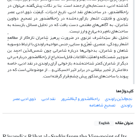
گذشتهٔ ادبی، دست‌مایه‌ای ارجمند است. بنا بر نکات پیش‌گفته، می‌توان در
راحةالصّدور
، در ساحت‌های نقد ادبی، تاریخ ادبیّات، کیفیّت ذوق ادبی عصر
راوندی و قابلیّت اشعار بازآورده‌شده در
راحةالصّدور
در تصحیح دواوین
شاعران، به آگاهی‌های مغتنمی دست یافت که در تحلیل مسائل بازبسته به
ساحت‌های نام‌برده بی‌ارج و ارز نیست.
تحلیل نظر سیّداشرف غزنوی در ضرورت پرهیز شاعران تازه‌کار از مطالعهٔ
اشعار رودکی، عنصری، مُعِزّی و سنایی، جنس مواجههٔ راوندی با ارتباط دوسویهٔ
شاهان و شاعران، بدخوانی‌ها دربارهٔ شاعرانی چون شمس‌الدّین احمد بن
منوچهر شصت‌کله و اهمّیّت اطّلاعات قابل‌استخراج از
راحةالصّدور
دربارهٔ برخی
دیگر از شاعران کمتر شناخته‌شده، بازخوانی آرای راوندی در نقد ادبی، خاصه
دفاعش از مُجیر بیلقانی در برابر اثیر اخسیکتی و... از موضوعاتی است که در
پیوند با ساحت‌های مذکور پیش چشم قرار گرفته است.
کلیدواژه‌ها
نجم‌الدّین راوندی
راحةالصّدور و آیةالسّرور
نقد ادبی
ذوق ادبی عصر
راوندی
تصحیح شاهنامه
عنوان مقاله
English
Rāvandi’s Rāhat al-Sudūr from the Viewpoint of Its