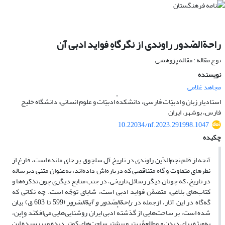
راحةالصّدور راوندی از نگرگاهِ فواید ادبی آن
نوع مقاله : مقاله پژوهشی
نویسنده
مجاهد غلامی
استادیار زبان و ادبیّات فارسی، دانشکدهٔ ادبیّات و علوم انسانی، دانشگاه خلیج
فارس، بوشهر، ایران
10.22034/nf.2023.291998.1047
چکیده
آنچه از قلم نجم‌الدّین راوندی در تاریخ آل سلجوق بر جای مانده است، فارغ از
نظرهای متفاوت و گاه متناقضی که درباره‌اش داده‌اند، به‌عنوان متنی دیرساله
در تاریخ، که چونان دیگر رسائل تاریخی، در جنب منابع دیگری چون تذکره‌ها و
کتاب‌های بلاغی، متضمّن فواید ادبی است، شایای توجّه است. چه نکاتی که
گه‌گاه در این آثار، ازجمله در
راحةالصّدور و آیةالسّرور
(599 تا 603 ق) بیان
شده است، بر ساحت‌هایی از گذشتهٔ ادبی ایران روشنایی‌هایی می‌افکنَد و این،
به‌ویژه برای دیدن و مطالعۀ بهتر و بیشتر ساحت‌های کمتر دیده و بررسیدهٔ این