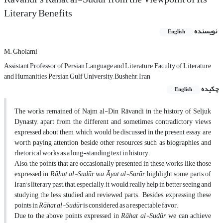
Literary Benefits
نویسنده
English
M. Gholami
Assistant Professor of Persian Language and Literature, Faculty of Literature
and Humanities, Persian Gulf University, Bushehr, Iran
چکیده
English
The works remained of Najm al-Din Rāvandi in the history of Seljuk
Dynasty, apart from the different and sometimes contradictory views
expressed about them, which would be discussed in the present essay, are
worth paying attention beside other resources such as biographies and
rhetorical works as a long-standing text in history.
Also, the points that are occasionally presented in these works, like those
expressed in
R
ā
hat al-Sud
ū
r
w
a
Ā
yat al-Sur
ū
r,
highlight some parts of
Iran’s literary past, that, especially, it would really help in better seeing and
studying the less studied and reviewed parts. Besides, expressing these
points in
R
ā
hat al-Sud
ū
r
is considered as a respectable favor.
Due to the above points expressed in
R
ā
hat al-Sud
ū
r
, we can achieve