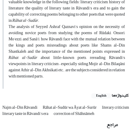
valuable knowledge in the following fields: literary criticism, history of
literature, the quality of literary taste in Rāvandi’s era and to gain the
capability of correcting poems belonging to other poets that were quoted
in
R
ā
hat al-Sud
ū
r
.
The analysis of Seyyed Ashraf Qaznavi’s opinion on the necessity of
avoiding novice poets from studying the poems of Rūdaki, Onsori,
Mo’ezzi, and Sanā’i, how Rāvandi face with the mutual relation between
the kings and poets, misreadings about poets like Shams al-Din
Shastkaleh and the importance of the mentioned points expressed in
R
ā
hat al-Sud
ū
r
about little-known poets, rereading Rāvandi's
viewpoints in literary criticism – especially siding Mojir al-Din Bilaqāni
against Athir al-Din Akhsikati etc., are the subjects considered in relation
with mentioned parts.
کلیدواژه‌ها
English
Najm al-Din Rāvandi
Rāhat al-Sudūr wa Āyat al-Surūr
literary criticism
literary taste in Rāvandi’s era
correction of Shāhnāmeh
مراجع