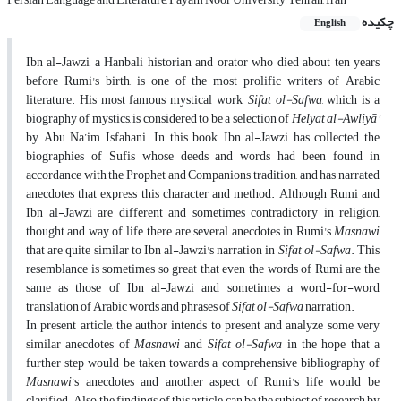
چکیده
English
Ibn al-Jawzi, a Hanbali historian and orator who died about ten years
before Rumi's birth, is one of the most prolific writers of Arabic
literature. His most famous mystical work,
Sifat ol-Safwa
, which is a
biography of mystics, is considered to be a selection of
Helyat al-Awliy
ā
’
by Abu Na’im Isfahani. In this book, Ibn al-Jawzi has collected the
biographies of Sufis whose deeds and words had been found in
accordance with the Prophet and Companions tradition, and has narrated
anecdotes that express this character and method. Although Rumi and
Ibn al-Jawzi are different and sometimes contradictory in religion,
thought and way of life, there are several anecdotes in Rumi's
Masnawi
that are quite similar to Ibn al-Jawzi's narration in
Sifat ol-Safwa
. This
resemblance is sometimes so great that even the words of Rumi are the
same as those of Ibn al-Jawzi and sometimes a word-for-word
translation of Arabic words and phrases of
Sifat ol-Safwa
narration.
In present article, the author intends to present and analyze some very
similar anecdotes of
Masnawi
and
Sifat ol-Safwa
in the hope that a
further step would be taken towards a comprehensive bibliography of
Masnawi
’s anecdotes and another aspect of Rumi's life would be
clarified. Also, the findings of this article can be the subject of research by