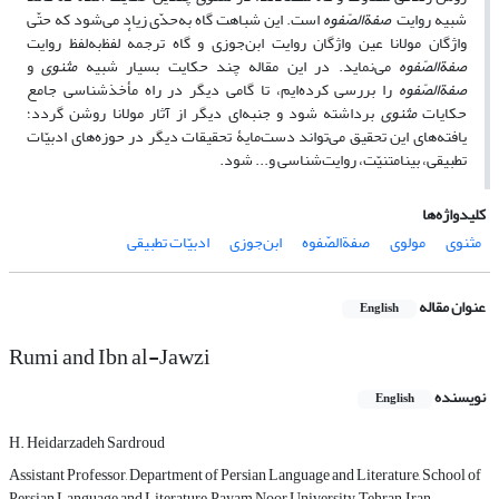
شبیه روایت
صفةالصّفوه
است. این شباهت گاه به‌حدّی زیاد می‌شود که حتّی
واژگان مولانا عین واژگان روایت ابن‌جوزی و گاه ترجمهٔ لفظ‌به‌لفظ روایت
صفةالصّفوه
می‌نماید. در این مقاله چند حکایت بسیار شبیه
مثنوی
و
صفةالصّفوه
را بررسی کرده‌ایم، تا گامی دیگر در راه مأخذشناسی جامع
حکایات
مثنوی
برداشته شود و جنبه‌ای دیگر از آثار مولانا روشن گردد؛
یافته‌های این تحقیق می‌تواند دست‌مایۀ تحقیقات دیگر در حوزه‌های ادبیّات
تطبیقی، بینامتنیّت، روایت‌شناسی و... شود.
کلیدواژه‌ها
مثنوی
مولوی
صفةالصّفوه
ابن‌جوزی
ادبیّات تطبیقی
عنوان مقاله
English
Rumi and Ibn al-Jawzi
نویسنده
English
H. Heidarzadeh Sardroud
Assistant Professor, Department of Persian Language and Literature, School of
Persian Language and Literature, Payam Noor University, Tehran, Iran