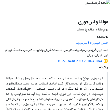
مولانا و ابن‌جوزی
نوع مقاله : مقاله پژوهشی
نویسنده
حسن حیدرزادۀ سردرود
استادیار گروه زبان و ادبیّات فارسی، دانشکدۀ زبان و ادبیّات فارسی، دانشگاه پیام
نور ، تهران، ایران
10.22034/nf.2023.291874.1044
چکیده
ابن‌جوزی، مورّخ و خطیب حنبلی‌مذهب، که حدود ده سال قبل از تولّد مولانا
وفات کرد، یکی از نویسندگان کثیرالتألیف ادبیّات عرب است.
صفةالصّفوه
،
مشهورترین اثر او که تذکرهٔ عارفان است، منتخبی از
حلیة‌الأولیاء
قلمداد
می‌شود. در این کتاب، ابن‌جوزی قصد داشته زندگینامهٔ صوفیانی را که
کردارشان را موافق سنّت نبوی و سیرهٔ صحابه یافته جمع کند و حکایاتی از آنان
را که بیانگر این منش باشد بیاورد. هرچند مولانا و ابن‌جوزی در اندیشه و
روش زندگی متفاوت و گاه متضادند، در
مثنوی
چندین حکایت آمده که کاملاً