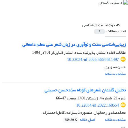
کلیدواژه‌ها =
زبان‌شناسی
تعداد مقالات:
2
زیبایی‌شناسی سنت و نوآوری در زبان شعر علی معلم دامغانی
مقالات آماده انتشار، پذیرفته شده، انتشار آنلاین از
01 آذر 1404
10.22034/nf.2026.566448.1497
حسن صنوبری
مشاهده مقاله
تحلیل گفتمان شعرهای کوتاه سیّدحسن حسینی
دوره 21، شماره 4، زمستان 1401، صفحه
47-66
10.22034/nf.2022.168554
محمّدصادق رحمانیان، منصوره ثابت‌زاده، کامل احمدنژاد
مشاهده مقاله
اصل مقاله
759.79 K