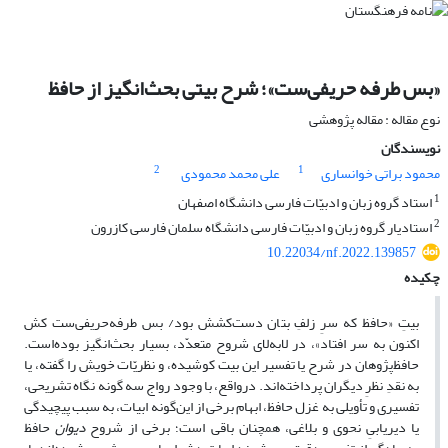
«بس طرفه‌ حریفی‌ست»؛ شرح بیتی بحث‌انگیز از حافظ
نوع مقاله : مقاله پژوهشی
نویسندگان
2
1
محمود براتی خوانساری
علی محمد محمودی
1
استاد گروه زبان و ادبیّات فارسی دانشگاه اصفهان
2
استادیار گروه زبان و ادبیّات فارسی دانشگاه سلمان فارسی کازرون
10.22034/nf.2022.139857
چکیده
بیتِ «حافظ که سرِ زلفِ بتان دست‌کشش بود/ بس طرفه‌حریفی‌ست کش
اکنون به سر افتاد»، در لابه‌لای شروح متعدّد، بسیار بحث‌انگیز بوده‌است.
حافظ‌پژوهان در شرح یا تفسیر این بیت کوشیده، و نظریّات خویش را گفته، یا
به نقدِ نظرِ دیگران پرداخته‌اند. درواقع، با وجود رواج سه گونه نگاه تشریحی،
تفسیری و تأویلی به غزل حافظ، ابهام برخی از این‌گونه ابیات، به سبب پیچیدگی
یا دیریابیِ نحوی و بلاغی، همچنان باقی است؛ برخی از شروح
دیوان
حافظ