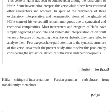
This verse of Hāfiz has been so controversial among the researchers of
Hāfiz. Some have tried to interpret this verse while others have criticized
other researchers and scholars. In spite of the prevalence of three
explanatory, interpretative, and hermeneutic views of the ghazals of
Hāfiz, some of his verses still remain ambiguous due to syntactical and
rhetorical complexities. Most interpreters and exegetes of Hāfiz have
simply neglected an accurate and systematic interpretation of difficult
verses, or because of neglecting the syntax or rhetoric, they have failed to
analyze them. Few exegetes have paid attention to the syntactic structure
of this verse. As a result, the present study aims to solve this problem by
considering the syntactical structure of the verse and rhetorical points.
کلیدواژه‌ها
English
Hāfiz
critique of interpretations
Persian grammar
verb phrase
irony
(tahakkomiye metaphor)
مراجع