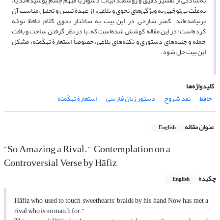
به‌سادگی از تفسیر دقیق و روشمند ابیات دشوار یا مبهم چشم پوشیده‌اند یا،
به‌علّت بی‌توجّهی به ویژگی‌های نحوی و بلاغی، از عهدۀ تبیین و تحلیل مناسب آن
برنیامده‌اند. کمتر شارحی در این بیت به ساختار نحوی کلام حافظ توجّه
کرده‌است؛ در این مقاله کوشش شده‌است که، با در نظر گرفتن ساخت و بافتِ
جمله و جنبه‌های دستوری و نکته‌های بلاغی، خصوصاً استعارۀ تهکّمیّه، مشکل
این بیت حل شود.
کلیدواژه‌ها
حافظ
نقد شروح
دستور زبان فارسی
استعارۀ تهکّمیّه
عنوان مقاله
English
“So Amazing a Rival.’’ Contemplation on a
Controversial Verse by Hāfiz
چکیده
English
Hāfiz who used to touch sweethearts’ braids by his hand Now has met a
rival who is no match for.”