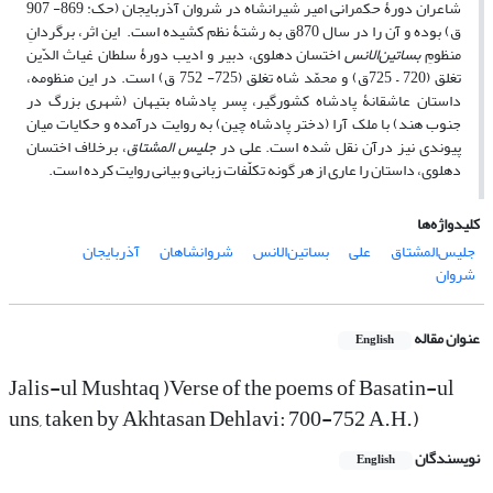
شاعران دورۀ حکمرانی امیر شیرانشاه در شروان آذربایجان (حک: 869- 907
ق) بوده و آن را در سال 870ق به رشتۀ نظم کشیده است. این اثر، برگردانِ
منظومِ
بساتین‌الانس
اختسان دهلوی، دبیر و ادیب دورۀ سلطان غیاث الدّین
تغلق (720 – 725ق) و محمّد شاه تغلق (725- 752 ق) است. در این منظومه،
داستان عاشقانۀ پادشاه کشورگیر، پسر پادشاه بتیهان (شهری بزرگ در
جنوب هند) با ملک آرا (دختر پادشاه چین) به روایت درآمده و حکایات میان
پیوندی نیز درآن نقل شده است. علی در
جلیس المشتاق
، برخلاف اختسان
دهلوی، داستان را عاری از هر گونه تکلّفات زبانی و بیانی روایت کرده است.
کلیدواژه‌ها
جلیس‌المشتاق
علی
بساتین‌الانس
شروانشاهان
آذربایجان
شروان
عنوان مقاله
English
Jalis-ul Mushtaq )Verse of the poems of Basatin-ul
uns, taken by Akhtasan Dehlavi: 700-752 A.H.)
نویسندگان
English