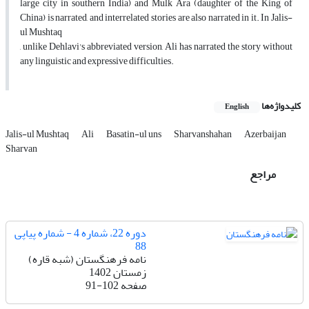
large city in southern India) and Mulk Ara (daughter of the King of
China) is narrated, and interrelated stories are also narrated in it. In Jalis-
ul Mushtaq
, unlike Dehlavi's abbreviated version, Ali has narrated the story without
any linguistic and expressive difficulties.
کلیدواژه‌ها
English
Jalis-ul Mushtaq
Ali
Basatin-ul uns
Sharvanshahan
Azerbaijan
Sharvan
مراجع
دوره 22، شماره 4 - شماره پیاپی
88
نامه فرهنگستان (شبه قاره)
زمستان 1402
صفحه
91-102