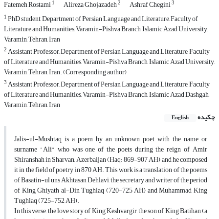
1
2
3
Fatemeh Rostami
Alireza Ghojazadeh
Ashraf Chegini
1
PhD student, Department of Persian Language and Literature, Faculty of
Literature and Humanities, Varamin-Pishva Branch, Islamic Azad University,
Varamin, Tehran, Iran
2
Assistant Professor, Department of Persian Language and Literature, Faculty
of Literature and Humanities, Varamin-Pishva Branch, Islamic Azad University,
Varamin, Tehran, Iran. (Corresponding author)
3
Assistant Professor, Department of Persian Language and Literature, Faculty
of Literature and Humanities, Varamin-Pishva Branch, Islamic Azad Dashgah,
Varamin, Tehran, Iran
چکیده
English
Jalis-ul-Mushtaq is a poem by an unknown poet with the name or
surname "Ali" who was one of the poets during the reign of Amir
Shiranshah in Sharvan, Azerbaijan (Haq: 869-907 AH) and he composed
it in the field of poetry in 870 AH. This work is a translation of the poems
of Basatin-ul uns Akhtasan Dehlavi, the secretary and writer of the period
of King Ghiyath al-Din Tughlaq (720-725 AH) and Muhammad King
Tughlaq (725-752 AH).
In this verse, the love story of King Keshvargir, the son of King Batihan (a