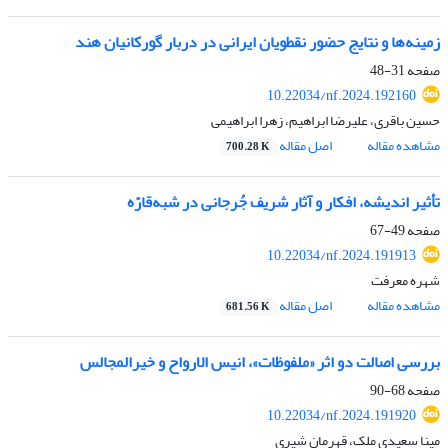
زمینه‌ها و نتایج حضور نقطویان ایرانی در دربار گورکانیان هند
صفحه
31-48
10.22034/nf.2024.192160
حسین باقری، علیرضا ابراهیم، زهرا ابراهیمی
مشاهده مقاله
اصل مقاله
700.28 K
تأثیر اندیشه، افکار و آثار شریف جُرجانی در شبه‌قارّه
صفحه
49-67
10.22034/nf.2024.191913
شهره معرفت
مشاهده مقاله
اصل مقاله
681.56 K
بررسی اصالت دو اثر «ملفوظات»، انیس الارواح و خیرالمجالس
صفحه
68-90
10.22034/nf.2024.191920
مینا سعیدی ملک، قهرمان شیری