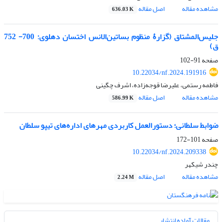
مشاهده مقاله
اصل مقاله
636.03 K
جلیس‌المشتاق (گزارۀ منظوم بساتین‌الانس اختسان دهلوی: 700- 752
ق)
صفحه
91-102
10.22034/nf.2024.191916
فاطمه رستمی، علیرضا قوجه‌زاده، اشرف چگینی
مشاهده مقاله
اصل مقاله
586.99 K
ضوابط سلطانی؛ دستورالعمل کاربردی مهرهای اداره‌های تیپو سلطان
صفحه
101-172
10.22034/nf.2024.209338
چندر شیکهر
مشاهده مقاله
اصل مقاله
2.24 M
مقالات آماده انتشار