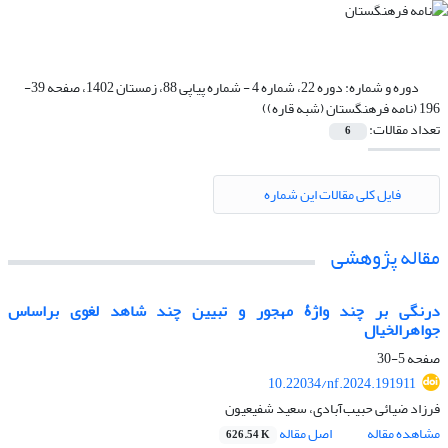
دوره و شماره:
دوره 22، شماره 4 - شماره پیاپی 88، زمستان 1402، صفحه 39-
196 (نامه فرهنگستان (شبه قاره))
تعداد مقالات:
6
فایل کلی مقالات این شماره
مقاله پژوهشی
درنگی بر چند واژۀ مهجور و تبیین چند شاهد لغوی براساس
جواهرالخیال
صفحه
5-30
10.22034/nf.2024.191911
فرزاد ضیائی حبیب‌آبادی، سعید شفیعیون
مشاهده مقاله
اصل مقاله
626.54 K