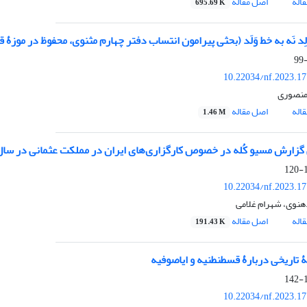
اله
اصل مقاله
695.69 K
ِد نَه به خط وَلَد (بحثی پیرامون انتساب دفتر چهارم مثنوی، محفوظ در موزۀ 
10.22034/nf.2023.1
منصوری
اله
اصل مقاله
1.46 M
گزارش مسیو کُله در خصوص کارگزاری‏‏‌‌های ایران در مملکت عثمانی در سال 1328 
1
10.22034/nf.2023.1
ی دهنوی، شهرام غلامی
اله
اصل مقاله
191.43 K
 تاریخی دربارۀ قسطنطنیه و ایاصوفیه
1
10.22034/nf.2023.1