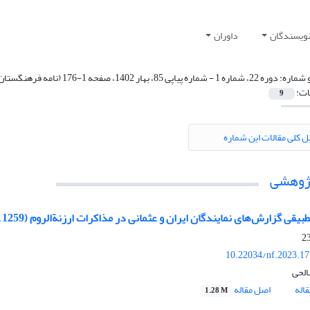
نویسندگان
داوران
 شماره:
دوره 22، شماره 1 - شماره پیاپی 85، بهار 1402، صفحه 1-176 (نامه فرهنگستان (آسیای صغیر))
ات:
9
ل کلی مقالات این شماره
پژوهشی
ی گزارش‏‏‌‌های نمایندگان ایران و عثمانی در مذاکرات ارزنة‏‏‌‌الروم (1259 ـ 1263ق)
10.22034/nf.2023.1
الحی
اله
اصل مقاله
1.28 M