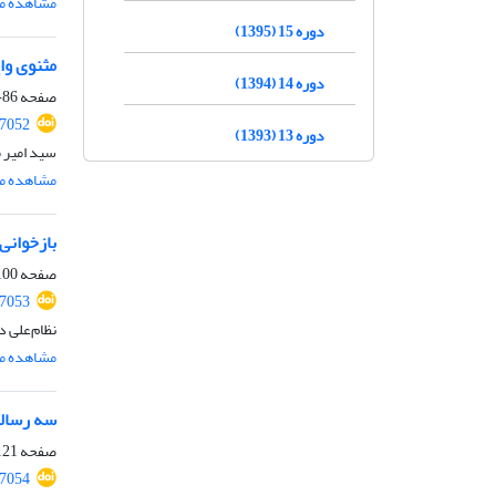
مشاهده مق
دوره 15 (1395)
مثنوی وال
دوره 14 (1394)
صفحه
86-99
77052
دوره 13 (1393)
سید امیر 
مشاهده مق
بازخوانی 
صفحه
00-120
77053
نظام‏‏‌‌عل
مشاهده مق
سه رسالۀ
صفحه
21-142
77054