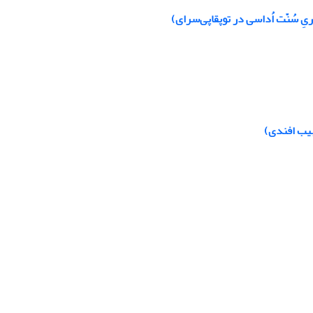
ِ سُنّت اُداسی در توپقاپی‏‌‌سرای)
بیب افندی)