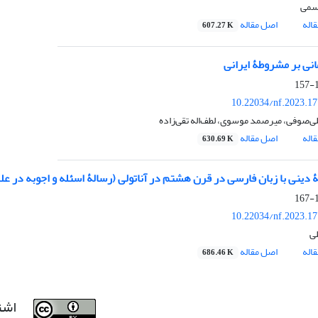
سمی
اله
اصل مقاله
607.27 K
انی بر مشروطۀ ایرانی
1
10.22034/nf.2023.1
لی‏‏‌‌صوفی، میرصمد موسوی، لطف‏‏‌‌اله تقی‏‏‌‌زاده
اله
اصل مقاله
630.69 K
ینی با زبان فارسی در قرن هشتم در آناتولی (رسالۀ اسئله و اجوبه در علم تفسیر و حدیث اثر ج
1
10.22034/nf.2023.1
لی
اله
اصل مقاله
686.46 K
اشت