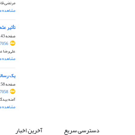
مرتضی قا
مشاهده مق
تأثیر عثم
صفحه
43-157
77056
علی‏‏‌‌رضا ع
مشاهده مق
یک رسالۀ د
صفحه
58-167
77058
آمنه بیدگ
مشاهده مق
دسترسی سریع
آخرین اخبار