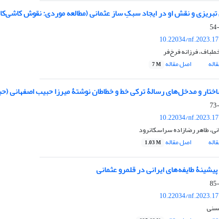
تبریزی و نقش او در ایجاد سبکِ ساز عثمانی (مطالعه موردی: نقوش کاشی‏‏‌‌کاری
10.22034/nf.2023.1
ملباف، فرزانه فرخ‌فر
اله
اصل مقاله
7 M
اختار و مدخل‏‌‌های رسالۀ ترکی خط و خطاطان نوشتۀ میرزا حبیب اصفهانی (ح
10.22034/nf.2023.1
نی، طاهر رضازاده سراسکانرود
اله
اصل مقاله
1.03 M
: پیشینۀ طایفه‏‏‌‌های ایرانی در قلمرو عثمانی
10.22034/nf.2023.1
حسنی