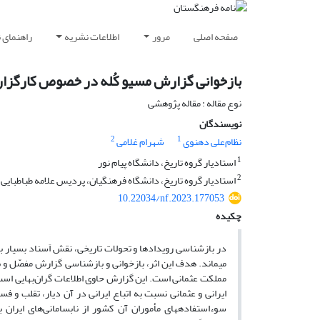
صفحه اصلی
مرور
اطلاعات نشریه
راهنمای 
بازخوانی گزارش مسیو کُله در خصوص کارگزاری‏‏‌‌ه
نوع مقاله : مقاله پژوهشی
نویسندگان
2
1
نظام‏‏‌‌علی دهنوی
شهرام غلامی
1
استادیار گروه تاریخ، دانشگاه پیام نور
2
استادیار گروه تاریخ، دانشگاه فرهنگیان، پردیس علامه طباطبایی خر
10.22034/nf.2023.177053
چکیده
در بازشناسی رویدادها و تحولات تاریخی، نقش اَسناد بسیار
می‏ماند. هدف این اثر، بازخوانی و بازشناسی گزارش مفصّل و 
مملکت عثمانی است. این گزارش حاوی اطلاعات گران‌بهایی است 
ایرانی و عثمانی نسبت به اتباع ایرانی در آن دیار، تقلب و ف
سوءاستفاده‏های مأموران آن کشور از نابسامانی‏‏‌‌های ایر