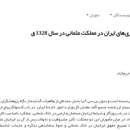
نویسندگان
داوران
ای ایران در مملکت عثمانی در سال 1328 ق
م‏‌‌آباد
 برجسته است و بدون بررسی آنها بخش عمده‌ای از واقعیات گذشته از نگاه پژوهشگران 
بسیار ارزشمند مسیو کُله، مفتش کل وزارت امور خارجۀ ایران، در باب کنسولگری‏های ای
در باب روزگار و شرایط ایرانیان مسلمان و ارمنی در خاک عثمانی، عملکرد نامناسب کار
ساد در میان مأموران این دو مملکت، تأثیر مشروطیت و تحولات پس از آن بر ایرانیان عث
ان با تضییع حقوق ایرانیان در خاک عثمانی و نحوۀ ساماندهی تذکره و عایدات شانسل