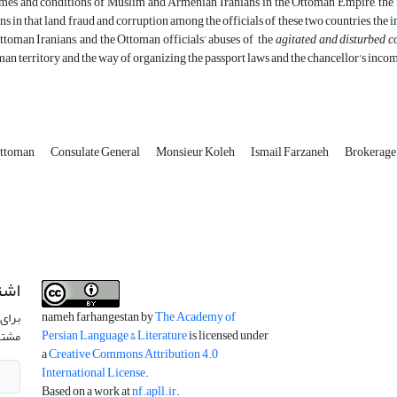
imes and conditions of Muslim and Armenian Iranians in the Ottoman Empire, the
ens in that land, fraud and corruption among the officials of these two countries, t
ttoman Iranians, and the Ottoman officials’ abuses of the
agitated and disturbed c
an territory and the way of organizing the passport laws and the chancellor's income
ttoman
Consulate General
Monsieur Koleh
Ismail Farzaneh
Brokerage
اشت
nameh farhangestan by
The Academy of
برای 
Persian Language & Literature
is licensed under
مشتر
a
Creative Commons Attribution 4.0
International License
.
Based on a work at
nf.apll.ir
.