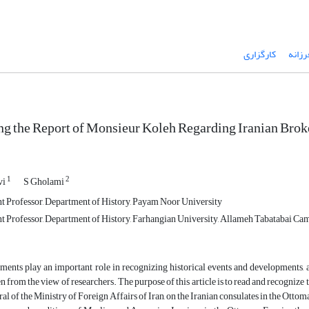
رزانه
کارگزاری
g the Report of Monsieur Koleh Regarding Iranian Brok
1
2
vi
S Gholami
nt Professor, Department of History, Payam Noor University
nt Professor, Department of History, Farhangian University, Allameh Tabatabai C
ents play an important role in recognizing historical events and developments, 
n from the view of researchers. The purpose of this article is to read and recognize 
al of the Ministry of Foreign Affairs of Iran, on the Iranian consulates in the Ott