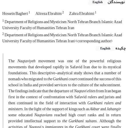
نویسندگان
English
1
2
1
Hossein Bagheri
Alireza Ebrahim
Zahra Ebrahimi
1
Department of Religions and Mysticism, North Tehran Branch, Islamic Azad
University, Faculty of Humanities, Tehran, Iran
2
Department of Religions and Mysticism, North Tehran Branch, Islamic Azad
University, Faculty of Humanities, Tehran, Iran) (corresponding author)
چکیده
English
The
Naqtaviyeh
movement was one of the powerful religious
movements that developed rapidly in Safavid Iran due to its mystical
foundations. This descriptive-analytical study shows that a number of
nomads who migrated to
the Gurkhani court
continued the success of this
school in India and provided services to the culture of the subcontinent.
The findings indicate that the departure of
Naqtavi elites
from Iran began
first in the context of confrontation with Safavid rulers and jurists and
then continued in the field of interaction with
Gurkhani rulers and
ministers
. In the light of the support of kings such as
Akbar
and
Jahangir
,
some educated
Naqtavians
reached high court ranks and, in return,
provided intellectual support to
the Gurkhani sultans
. Although the
activities of
Naqtavi's immigrants
in
the Gurkhani court
were finally