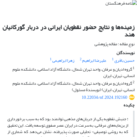
زمینه‌ها و نتایج حضور نقطویان ایرانی در دربار گورکانیان
هند
نوع مقاله : مقاله پژوهشی
نویسندگان
1
2
1
حسین باقری
علیرضا ابراهیم
زهرا ابراهیمی
1
گروه ادیان و عرفان، واحد تهران شمال، دانشگاه آزاد اسلامی، دانشکده علوم
انسانی، تهران، ایران
2
گروه ادیان و عرفان، واحد تهران شمال، دانشگاه آزاد اسلامی، دانشکده علوم
انسانی، تهران، ایران) (نویسندۀ مسئول)
10.22034/nf.2024.192160
چکیده
:
جنبش نقطویه یکی از جریان‌‌های مذهبی توانمند بود که به سبب برخورداری
از بن‌مایه‌‌های عرفانی، به‌سرعت در ایران عصر صفوی توسعه یافت. این تحقیق
که به روشی توصیفی- تحلیلی صورت پذیرفته، نشان می‌‌دهد که شماری از