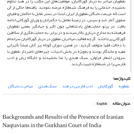
نقطویان مهاجر به دربار گورکانیان، موفقیت‌‌های این مکتب را در هند تداوم
بخشیده، خدماتی را به فرهنگ شبه‌قارّه عرضه نمودند. یافته‌‌ها حاکی از آن
است که عزیمت نخبگان نقطوی از ایران، ابتدا در بستر تقابل با حاکمان و فقهای
صفوی آغاز شد و سپس، در زمینۀ تعامل با حکمرانان و وزرای گورکانی ادامه
یافت. در پرتو حمایت‌‌های پادشاهانی چون اکبر و جهانگیر بعضی نقطویان
فرهیخته به مدارج درباری بالا رسیدند و در برابر، به حمایت فکری از سلاطین
گورکانی پرداختند. گرچه فعالیت مهاجران نقطوی در دربار گورکانیان سرانجام
با دخالت فقها متوقف گردید، در همین دوران کوتاه نیز آنان منشأ تأثیراتی
مفید و ماندگار بودند و به‌ویژه در بخش ادبیات، چهره‌‌های نامبردار نقطوی با
سرودن اشعار فراوان، سبک هندی را غنا بخشیدند و جایگاه زبان و ادب
فارسی را در شبه‌قارّه تثبیت کردند.
کلیدواژه‌ها
نقطویه
گورکانیان
ادب فارسی در هند
سبک هندی
مهاجرت نخبگان
عنوان مقاله
English
Backgrounds and Results of the Presence of Iranian
Naqtavians in the Gurkhani Court of India