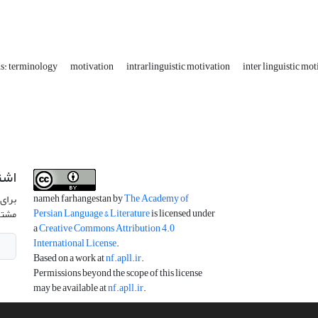
s: terminology
motivation
intrarlinguistic motivation
inter linguistic mo
اشت
nameh farhangestan by
The Academy of
برای 
Persian Language & Literature
is licensed under
مشتر
a
Creative Commons Attribution 4.0
International License
.
Based on a work at
nf.apll.ir
.
Permissions beyond the scope of this license
may be available at
nf.apll.ir
.