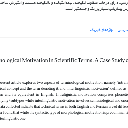
سی، دارای درجات متفاوت انگیخته، نیمه‌انگیخته و ناانگیخته هستند و انگیزش ساختو
زش بینازبانی بسیار پررنگ و چشمگیر است.
ازبانی
واژه‌های فیزیک
ological Motivation in Scientific Terms: A Case Study 
resent article explores two aspects of terminological motivation; namely, ‘intrali
ical concept and the term denoting it, and ‘interlinguistic motivation’, defined a
an and its equivalent in English. Intraliguistic motivation comprises phone
ymy) subtypes while interlinguistic motivation involves semasiological and ono
ata collected indicate that technical terms in both English and Persian are of diffe
er found that while the syntactic type of morphological motivation is predominant 
nterlinguistic one.