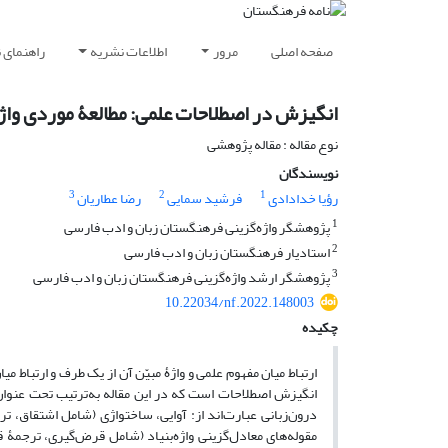
صفحه اصلی
مرور
اطلاعات نشریه
راهنمای 
انگیزش در اصطلاحات علمی: مطالعۀ موردی ‌و
نوع مقاله : مقاله پژوهشی
نویسندگان
3
2
1
رؤیا خدادادی
فرشید سمایی
رضا عطاریان
1
پژوهشگر واژه‌گزینی فرهنگستان زبان و ادب فارسی
2
استادیار فرهنگستان زبان و ادب فارسی
3
پژوهشگر ارشد واژه‌گزینی فرهنگستان زبان و ادب فارسی
10.22034/nf.2022.148003
چکیده
ارتباط میان مفهوم علمی و واژۀ مبیّن آن از یک طرف و ارتباط م
انگیزش اصطلاحات است که در این مقاله به‌ترتیب تحت عنوان
درون‌زبانی عبارت‌اند از: آوایی، ساختواژی (شامل اشتقاق، ت
مقوله‌های معادل‌گزینی واژه‌بنیاد (شامل قرض‌گیری، ترجمۀ 