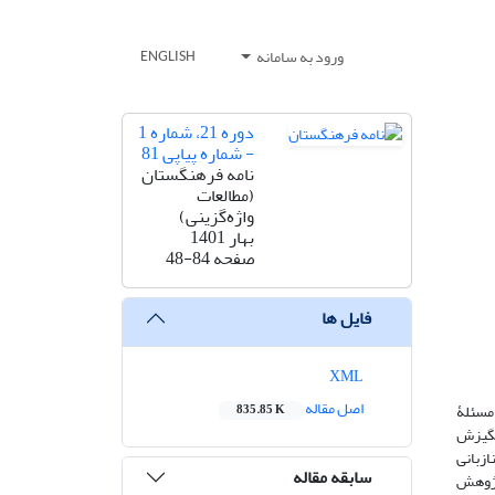
ورود به سامانه
ENGLISH
دوره 21، شماره 1
- شماره پیاپی 81
نامه فرهنگستان
(مطالعات
واژه‌گزینی)
بهار 1401
صفحه
48-84
فایل ها
XML
اصل مقاله
 مسئلۀ
835.85 K
نگیزش
ازبانی
سابقه مقاله
 پژوهش