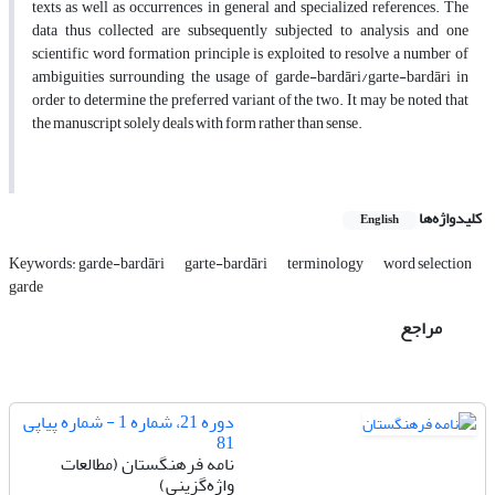
texts as well as occurrences in general and specialized references. The
data thus collected are subsequently subjected to analysis and one
scientific word formation principle is exploited to resolve a number of
ambiguities surrounding the usage of garde-bardāri/garte-bardāri in
order to determine the preferred variant of the two. It may be noted that
the manuscript solely deals with form rather than sense.
کلیدواژه‌ها
English
Keywords: garde-bardāri
garte-bardāri
terminology
word selection
garde
مراجع
دوره 21، شماره 1 - شماره پیاپی
81
نامه فرهنگستان (مطالعات
واژه‌گزینی)