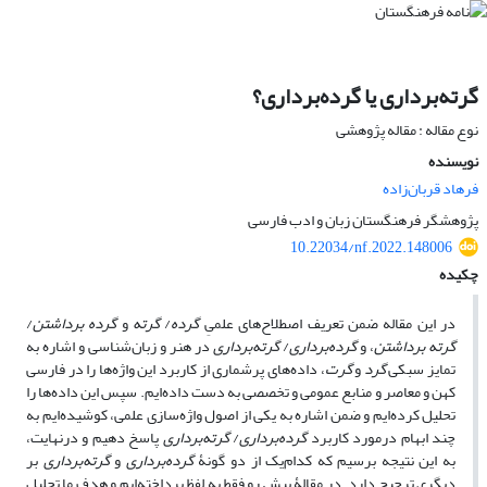
گرته‌برداری یا گرده‌برداری؟
نوع مقاله : مقاله پژوهشی
نویسنده
فرهاد قربان‌زاده
پژوهشگر فرهنگستان زبان و ادب فارسی
10.22034/nf.2022.148006
چکیده
در این مقاله ضمن تعریف اصطلاح‌های علمیِ
گرده
/
گرته
و
گرده برداشتن
/
گرته برداشتن
، و
گرده‌برداری
/
گرته‌برداری
در هنر و زبان‌شناسی و اشاره به
تمایز سبکی
گرد
و
گرت
، داده‌های پرشماری از کاربرد این واژه‌ها را در فارسی
کهن و معاصر و منابع عمومی و تخصصی به‌ دست داده‌ایم. سپس این داده‌ها را
تحلیل کرده‌ایم و ضمن اشاره به یکی از اصول واژه‌سازی علمی، کوشیده‌ایم به
چند ابهام درمورد کاربرد
گرده‌برداری
/
گرته‌برداری
پاسخ دهیم و درنهایت،
به این نتیجه برسیم که کدام‌یک از دو گونۀ
گرده‌برداری
و
گرته‌برداری
بر
دیگری ترجیح دارد. در مقالۀ پیش رو فقط به لفظ پرداخته‌ایم و هدف ما تحلیل