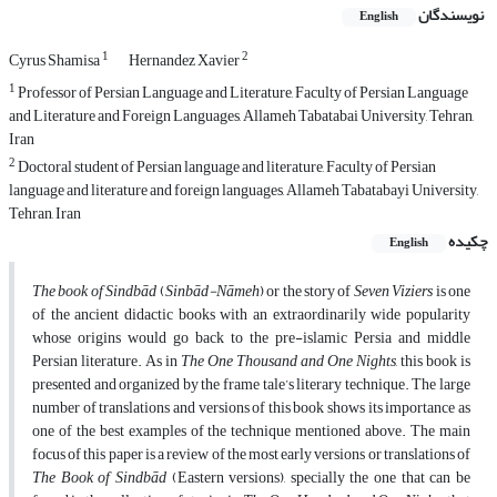
نویسندگان
English
1
2
Cyrus Shamisa
Hernandez Xavier
1
Professor of Persian Language and Literature, Faculty of Persian Language
and Literature and Foreign Languages, Allameh Tabatabai University, Tehran,
Iran
2
Doctoral student of Persian language and literature, Faculty of Persian
language and literature and foreign languages, Allameh Tabatabayi University,
Tehran, Iran
چکیده
English
The book of Sindbād
(
Sinbād-Nāmeh
) or the story of
Seven Viziers
is one
of the ancient didactic books with an extraordinarily wide popularity
whose origins would go back to the pre-islamic Persia and middle
Persian literature. As in
The One Thousand and One Nights
, this book is
presented and organized by the frame tale’s literary technique. The large
number of translations and versions of this book shows its importance as
one of the best examples of the technique mentioned above. The main
focus of this paper is a review of the most early versions or translations of
The Book of Sindbād
(Eastern versions), specially the one that can be