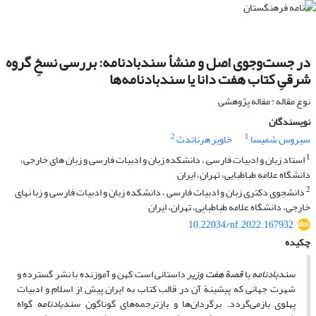
در جست‌وجوی اصل و منشأ سندبادنامه: بررسی نسخِ گروه
شرقیِ کتاب هفت دانا یا سندبادنامه‌ها
نوع مقاله : مقاله پژوهشی
نویسندگان
2
1
سیروس شمیسا
خاویر هرناندث
1
استاد زبان و ادبیات فارسی ، دانشکده زبان و ادبیات فارسی و زبان های خارجی،
دانشگاه علامه طباطبایی، تهران، ایران
2
دانشجوی دکتری زبان و ادبیات فارسی ، دانشکده زبان و ادبیات فارسی و زبا نهای
خارجی، دانشگاه علامه طباطبایی، تهران، ایران
10.22034/nf.2022.167932
چکیده
سندبادنامه
یا
قصة هفت وزیر
داستانی است کهن و آموزنده با نشر گسترده و
شهرت جهانی که پیشینة آن در قالب کتاب به ایران پیش از اسلام و ادبیات
پهلوی بازمی‌گردد. برگردان‌ها و بازترجمه‌های گوناگون
سندبادنامه
گواه