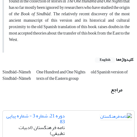
found in the collection of stories in
The One Hundred and One Nights
that
has so far mostly been ignored by researchers who have studied the origin
of
the Book of Sindbād
. The relatively recent discovery of the most
ancient manuscript of this version and its historical and cultural
proximity to the old Spanish translation of this book, raises doubts in the
most accepted theories about the transfer of this book from the East to the
West.
کلیدواژه‌ها
English
Sindbād-Nāmeh
One Hundred and One Nights
old Spanish version of
Sindbād-Nāmeh
texts of the Eastern group
مراجع
دوره 21، شماره 3 - شماره پیاپی
83
نامه فرهنگستان (ادبیات
تطبیقی)