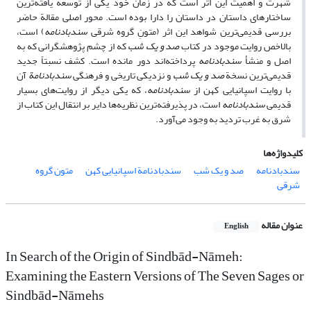
شهرت و اهمیت این اثر است که در زمان خود یکی از توسعه یافته‌ترین
ساختارهای داستان در داستان را دارا بوده است. محور اصلی مقالة حاضر
بررسی قدیمی‌ترین شواهد این اثر (متونِ گروه شرقی
سندبادنامه
) است،
بالاخص روایت موجود در کتاب
صد و یک شب
که از چشم پژوهشگرانی که به
اصل و منشأ
سندبادنامه
پرداخته‌اند دور مانده است. کشف نسبتاً جدید
قدیمی‌ترین نسخة
صد و یک شب
و نزدیکی تاریخی و فرهنگی
سندبادنامة
آن
با روایت اسپانیایی کهن از
سندبادنامه
، که یکی دیگر از روایت‌های بسیار
قدیمی
سندبادنامه
است، در پذیرفته‌ترین نظریه‌ها دایر بر انتقال این کتاب از
شرق به غرب تردید به وجود می‌آورد.
کلیدواژه‌ها
سندبادنامه
صد و یک شب
سندبادنامة اسپانیایی کهن
متون گروه
شرقی
عنوان مقاله
English
In Search of the Origin of Sindbād-Nāmeh:
Examining the Eastern Versions of The Seven Sages or
Sindbād-Nāmehs