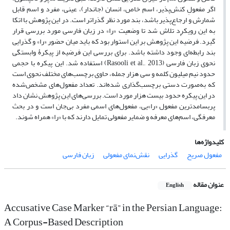
اگر مفعولِ کنش‌پذیر، اسم خاص، انسان (جاندار)، عینی، مفرد و اسم قابل‌
شمارش و ارجاع‌پذیر باشد، بند مورد نظر گذراتر است. در این پژوهش با اتکا
به این رویکرد تلاش شد تا وضعیت «را» در زبان فارسی مورد بررسی قرار
گیرد. فرضیهٔ این پژوهش بر این استوار بود که باید میان حضور «را» و گذرایی
بند رابطه‌ای وجود داشته باشد. برای بررسی این فرضیه از پیکرۀ وابستگی
نحوی زبان فارسی (Rasooli et al., 2013) استفاده شد. این پیکره با حجمی
حدود نیم میلیون کلمه و سی هزار جمله، حاوی برچسب‌های مختلف نحوی است
که به‌صورت دستی برچسب‌گذاری شده‌اند. تعداد مفعول‌های مشخص‌شده
در این پیکره حدود بیست هزار مورد است. بررسی‌های این پژوهش نشان داد
پربسامدترین مفعول «را»یی، مفعول‌های اسمی مفرد بی‌جان است و در بحث
معرفگی، اسم‌های معرفه و ضمایر مفعولی تمایل دارند که با «را» همراه شوند.
کلیدواژه‌ها
مفعول صریح
گذرایی
نقش‌نمای مفعولی
زبان فارسی
عنوان مقاله
English
Accusative Case Marker “rā” in the Persian Language:
A Corpus-Based Description