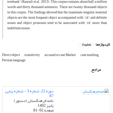
treebank” (Rasouli et al., 2013). This corpus contains about half a million
words and thirty thousand sentences. There are twenty thousand objects
in this corpus. The findings showed that the inanimate singular nominal
objects are the most frequent object accompanied with “rā”, and definite
nouns and object pronouns tend to be associated with “rā” more than
indefinite nouns.
کلیدواژه‌ها
English
Direct object
transitivity
accusative case Marker
case marking
Persian language
مراجع
دوره 22، شماره 3 - شماره پیاپی
87
نامه فرهنگستان (دستور)
پاییز 1402
صفحه
81-92