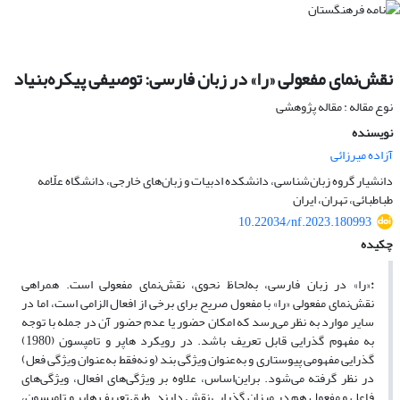
نقش‌نمای مفعولی «را» در زبان فارسی: توصیفی پیکره‌بنیاد
نوع مقاله : مقاله پژوهشی
نویسنده
آزاده میرزائی
دانشیار گروه زبان‌شناسی، دانشکده ادبیات و زبان‌های خارجی، دانشگاه علّامه
طباطبائی، تهران، ایران
10.22034/nf.2023.180993
چکیده
:
«را» در زبان فارسی، به‌لحاظ نحوی، نقش‌نمای مفعولی است. همراهی
نقش‌نمای مفعولی «را» با مفعول صریح برای برخی از افعال الزامی است‌، اما در
سایر موارد به نظر می‌رسد که امکان حضور یا عدم حضور آن در جمله با توجه
به مفهوم گذرایی قابل تعریف باشد. در رویکرد هاپر و تامپسون (1980)
گذرایی مفهومی پیوستاری و به‌عنوان ویژگی بند (و نه‌فقط به‌عنوان ویژگی فعل)
در نظر گرفته می‌شود. براین‌اساس، علاوه بر ویژگی‌های افعال، ویژگی‌های
فاعل و مفعول هم در میزان گذرایی نقش دارند. طبق تعریف هاپر و تامپسون،