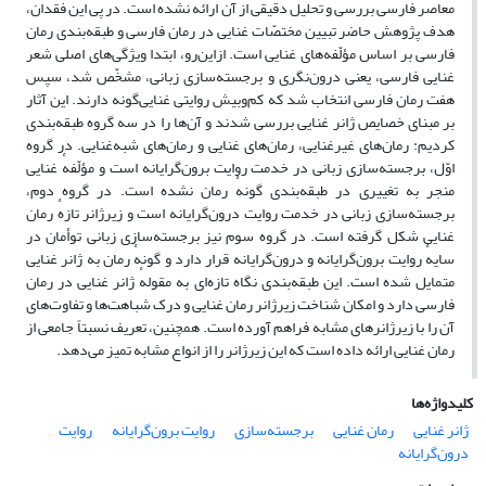
معاصر فارسی بررسی و تحلیل دقیقی از آن ارائه نشده‌ است. در پی این فقدان،
هدف پژوهش حاضر تبیین مختصّات غنایی در رمان فارسی و طبقه‌بندی رمان
فارسی بر اساس مؤلّفه‌های غنایی است. ازاین‌رو، ابتدا ویژگی‌های اصلی شعر
غنایی فارسی، یعنی درون‌نگری و برجسته‌سازی زبانی، مشخّص شد، سپس
هفت رمان فارسی انتخاب شد که کم‌وبیش روایتی غنایی‌گونه دارند. این آثار
بر مبنای خصایص ژانر غنایی بررسی شدند و آن‌ها را در سه گروه طبقه‌بندی
کردیم: رمان‌های غیرغنایی، رمان‌های غنایی و رمان‌های شبه‌غنایی. در گروه
اوّل، برجسته‌سازی زبانی در خدمت روایت برون‌گرایانه است و مؤلّفهٔ غنایی
منجر به تغییری در طبقه‌بندی گونهٔ رمان نشده‌ است. در گروه دوم،
برجسته‌سازی زبانی در خدمت روایت درون‌گرایانه است و زیرژانر تازهٔ رمان
غنایی شکل گرفته ‌است. در گروه سوم نیز برجسته‌سازی زبانی توأمان در
سایهٔ روایت برون‌گرایانه و درون‌گرایانه قرار دارد و گونهٔ رمان به ژانر غنایی
متمایل شده ‌است. این طبقه‌بندی نگاه تازه‌ای به مقولهٔ ژانر غنایی در رمان
فارسی دارد و امکان شناخت زیرژانر رمان غنایی و درک شباهت‌ها و تفاوت‌های
آن را با زیرژانرهای مشابه فراهم آورده ‌است. همچنین، تعریف نسبتاً جامعی از
رمان غنایی ارائه داده ‌است که این زیرژانر را از انواع مشابه تمیز می‌دهد.
کلیدواژه‌ها
ژانر غنایی
رمان غنایی
برجسته‌سازی
روایت برون‌گرایانه
روایت
درون‌گرایانه