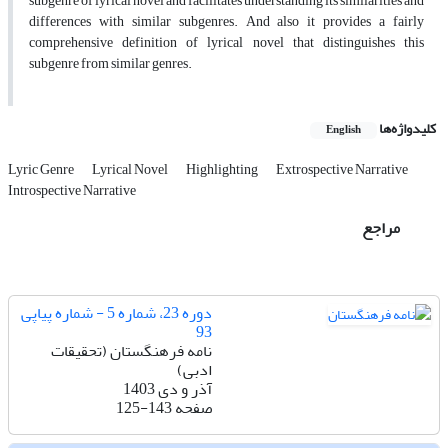
subgenre of lyrical novel and facilitates understanding its similarities and
differences with similar subgenres. And also it provides a fairly
comprehensive definition of lyrical novel that distinguishes this
subgenre from similar genres.
کلیدواژه‌ها
English
Lyric Genre
Lyrical Novel
Highlighting
Extrospective Narrative
Introspective Narrative
مراجع
دوره 23، شماره 5 - شماره پیاپی
93
نامه فرهنگستان (تحقیقات
ادبی)
آذر و دی 1403
صفحه
125-143