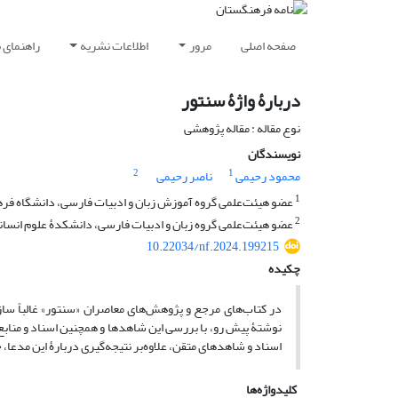
صفحه اصلی
مرور
اطلاعات نشریه
راهنمای 
دربارۀ واژۀ سنتور
نوع مقاله : مقاله پژوهشی
نویسندگان
2
1
محمود رحیمی
ناصر رحیمی
1
عضو هیئت‌علمی گروه آموزش زبان و ادبیات فارسی، دانشگاه فرهنگ
2
عضو هیئت‌علمی گروه زبان و ادبیات فارسی، دانشکدﮤ علوم انسان
10.22034/nf.2024.199215
چکیده
در کتاب‌های مرجع و پژوهش‌های معاصران «سنتور» غالباً سازی
نوشتۀ پیش رو، با بررسی این شاهدها و همچنین اسناد و منابع
اسناد و شاهدهای متقن، علاوه‌بر نتیجه‌گیری دربارﮤ این مدعا
کلیدواژه‌ها