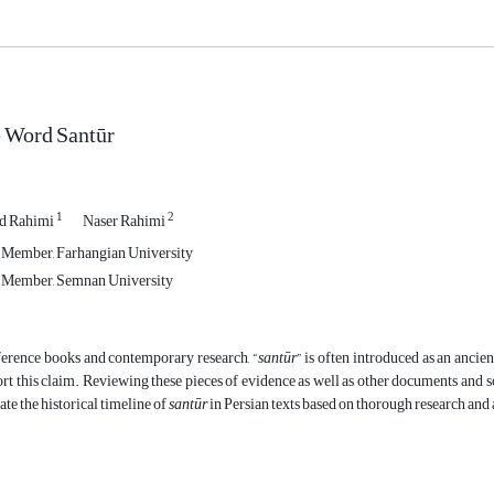
e Word Santūr
1
2
 Rahimi
Naser Rahimi
 Member, Farhangian University
 Member, Semnan University
ference books and contemporary research, “
sant
ūr
” is often introduced as an anci
rt this claim. Reviewing these pieces of evidence as well as other documents and s
ate the historical timeline of
sant
ūr
in Persian texts based on thorough research and 