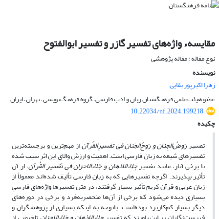
مقایسهء واژه‌های تفسیر گازر و تفسیر ابوالفتوح
نوع مقاله : مقاله پژوهشی
نویسنده
زهرا اکبرپور بقایی
عضو هیئت‌علمی فرهنگستان زبان و ادب فارسی، گروه فرهنگ‌نویسی، تهران، ایران
10.22034/nf.2024.199218
چکیده
تفسیر
رَوضُ‌‌الجِنان
و رَوحُ‌‌الجَنان
فی تَفسیرِالقُرآن
از مهم‌ترین و برجسته‌ترین
تفسیرهای شیعه به زبان فارسی است. اهمیت و ارزش والای این اثر سبب شده
تا برخی آثار، مانند تفسیر
جِلِاء‌الاذهان
و جَلاء‌الاحزان فی تَفسیر القُرآن
، از آن
تأثیر بپذیرند. اگرچه تفسیرهایی که به زبان فارسی تألیف شده‌اند معمولاً از
زبان عربی و قرآن کریم تأثیر بسیار گرفتند، در متن تفسیرها واژه‌های فارسیِ
بسیاری دیده می‌شود که برخی از آن‌ها منحصربه‌فرد و برخی در دوره‌های
دیگر بسیار کم‌کاربرد بوده‌است. باتوجه به اینکه بسیاری از پژوهشگران و
فهرست‌نگاران بر این باورند که تفسیر
جِلِاء‌الاذهان و جَلاء‌الاحزان
تلخیصی از