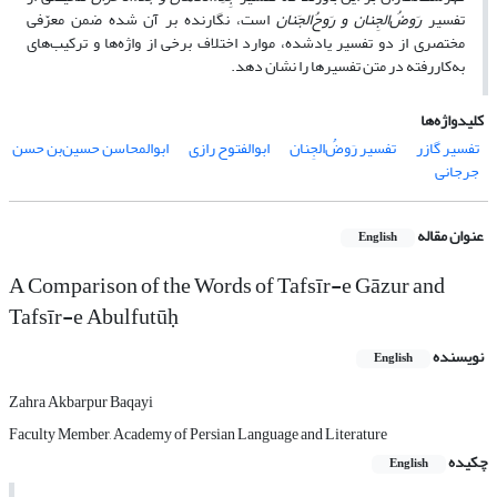
تفسیر
رَوضُ‌‌الجِنان
و رَوحُ‌‌الجَنان
است، نگارنده بر آن شده ضمن معرّفی
مختصری از دو تفسیر یادشده، موارد اختلاف برخی از واژه‌ها و ترکیب‌های
به‌کاررفته در متن تفسیرها را نشان دهد.
کلیدواژه‌ها
تفسیر گازر
تفسیر رَوضُ‌‌الجِنان
ابوالفتوح رازی
ابوالمحاسن حسین‌بن حسن
جرجانی
عنوان مقاله
English
A Comparison of the Words of Tafsīr-e Gāzur and
Tafsīr-e Abulfutūḥ
نویسنده
English
Zahra Akbarpur Baqayi
Faculty Member, Academy of Persian Language and Literature
چکیده
English