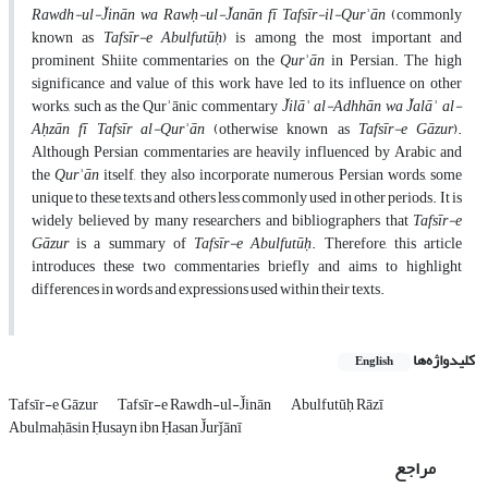
Rawdh-ul-J̌inān wa Rawḥ-ul-J̌anān fī Tafsīr-il-Qurʾān
(commonly
known as
Tafsīr-e Abulfutūḥ
) is among the most important and
prominent Shiite commentaries on the
Qur
ʾān
in Persian. The high
significance and value of this work have led to its influence on other
works, such as the Qurʾānic commentary
J
̌ilāʾ al-Adhhān wa J̌alāʾ al-
Aḥzān fī Tafsīr al-Qurʾān
(otherwise known as
Tafsīr-e Gāzur
).
Although Persian commentaries are heavily influenced by Arabic and
the
Qur
ʾān
itself, they also incorporate numerous Persian words, some
unique to these texts and others less commonly used in other periods. It is
widely believed by many researchers and bibliographers that
Tafsīr-e
Gāzur
is a summary of
Tafsīr-e Abulfutūḥ
. Therefore, this article
introduces these two commentaries briefly and aims to highlight
differences in words and expressions used within their texts.
کلیدواژه‌ها
English
Tafsīr-e Gāzur
Tafsīr-e Rawdh-ul-J̌inān
Abulfutūḥ Rāzī
Abulmaḥāsin Ḥusayn ibn Ḥasan J̌urǰānī
مراجع