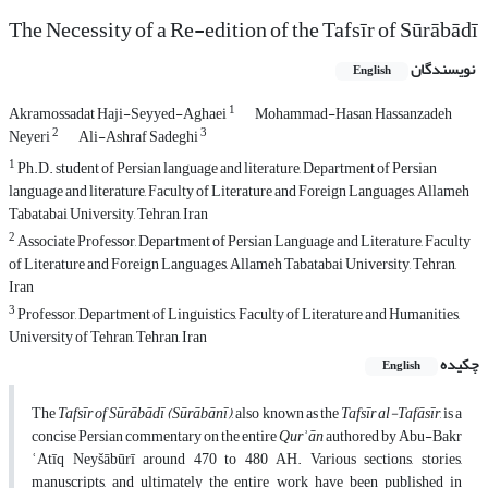
The Necessity of a Re-edition of the Tafsīr of Sūrābādī
نویسندگان
English
1
Akramossadat Haji-Seyyed-Aghaei
Mohammad-Hasan Hassanzadeh
2
3
Neyeri
Ali-Ashraf Sadeghi
1
Ph.D. student of Persian language and literature, Department of Persian
language and literature, Faculty of Literature and Foreign Languages, Allameh
Tabatabai University, Tehran, Iran
2
Associate Professor, Department of Persian Language and Literature, Faculty
of Literature and Foreign Languages, Allameh Tabatabai University, Tehran,
Iran
3
Professor, Department of Linguistics, Faculty of Literature and Humanities,
University of Tehran, Tehran, Iran
چکیده
English
The
Tafs
īr of Sūrābādī (Sūrābānī)
, also known as the
Tafs
īr al-Tafāsīr
, is a
concise Persian commentary on the entire
Qur
ʾ
ān
authored by Abu-Bakr
ʿAtīq Neyšābūrī around 470 to 480 AH. Various sections, stories,
manuscripts, and ultimately the entire work have been published in