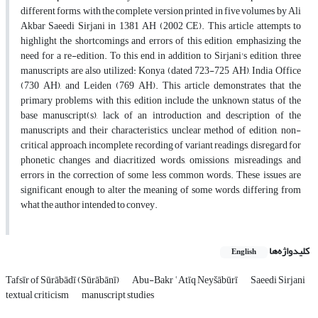
different forms, with the complete version printed in five volumes by Ali
Akbar Saeedi Sirjani in 1381 AH (2002 CE). This article attempts to
highlight the shortcomings and errors of this edition, emphasizing the
need for a re-edition. To this end, in addition to Sirjani's edition, three
manuscripts are also utilized: Konya (dated 723-725 AH), India Office
(730 AH), and Leiden (769 AH). This article demonstrates that the
primary problems with this edition include the unknown status of the
base manuscript(s), lack of an introduction and description of the
manuscripts and their characteristics, unclear method of edition, non-
critical approach, incomplete recording of variant readings, disregard for
phonetic changes and diacritized words, omissions, misreadings, and
errors in the correction of some less common words. These issues are
significant enough to alter the meaning of some words, differing from
what the author intended to convey.
کلیدواژه‌ها
English
Tafsīr of Sūrābādī (Sūrābānī)
Abu-Bakr ʿAtīq Neyšābūrī
Saeedi Sirjani
textual criticism
manuscript studies