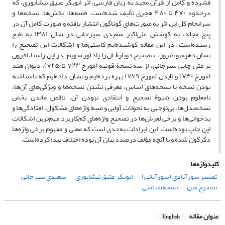
فشرده و کامل از قرآن مجید به زبان فارسی، اثر ابوبکر عتیق نیشابوری، که
درحدود ۴۷۰ تا ۴۸۰ هجری تألیف شده‌است. قصه‌ها، بخش‌ها، نسخه‌ها و
سرانجام کل این اثر به صورت‌های گوناگون انتشار یافته‌ و صورتِ کاملِ آن در
پنج مجلد، به کوشش علی‌اکبر سعیدی سیرجانی در سال ۱۳۸۱ به طبع
رسیده‌است. در این مقاله کوشیده‌ایم کاستی‌ها و اشکالات این تصحیح را
نشان دهیم و ضرورت تصحیح دوبارﮤ آن را یادآور شویم. در این راستا، افزون
بر متن چاپی سیرجانی، از سه نسخۀ قونیه (مورخ ۷۲۳ تا ۷۲۵)، دیوان هند
(مورخ ۷۳۰) و لایدن (مورخ ۷۶۹) بهره برده‌ایم و نشان داده‌ایم که ناشناخته
بودن نسخه یا نسخه‌های اساس، معرفی نشدن نسخه‌ها و ویژگی‌های آن‌ها،
نامعلوم بودن شیوﮤ تصحیح و انتقادی نبودن آن، ناقص ماندن بخش
نسخه‌بدل‌ها، بی‌توجهی به تحولات آوایی و ضبط واژه‌های مشکول، افتادگی‌ها و
بدخوانی‌ها و برخی لغزش‌ها در تصحیح واژه‌های کم‌کاربرد مهم‌‌ترین اشکالاتِ
این چاپ بوده‌است. این ایرادات به‌حدی است که معنی و مفهوم برخی واژه‌ها
دگرگون شده و با آنچه مؤلف درصدد بیان آن بوده اختلاف پیدا کرده‌است.
کلیدواژه‌ها
تفسیر سورآبادی (سورآبانی)
ابوبکر عتیق نیشابوری
سعیدی سیرجانی
تصحیح متن
نسخه‌شناسی
عنوان مقاله
English